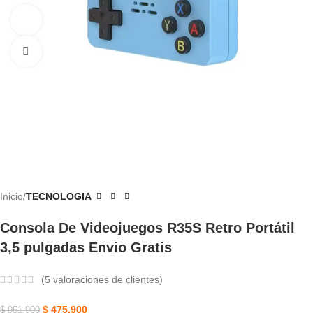
Ver vídeo
Haga Clic Para Ampliar
Inicio
TECNOLOGIA
Consola De Videojuegos R35S Retro Portátil
3,5 pulgadas Envio Gratis
(
5
valoraciones de clientes)
$
475.900
$
951.900