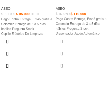
ASEO
ASEO
$
95.900
$
110.900
$
191.000
$
169.890
Pago Contra Entrega, Envió gratis a
Pago Contra Entrega, Envió gratis a
Colombia Entrega de 3 a 5 días
Colombia Entrega de 3 a 5 días
hábiles Pregunta Stock
hábiles Pregunta Stock.
Dispensador Jabón Automático,
Cepillo Eléctrico De Limpieza,
Graduable para 3 dosificaciones
Funciona con 4 pilas AA.
diferentes.
El ABS El mango de plástico es
Prevenga la contaminación de
cómodo de sostener, duradero y no
gérmenes y bacterias, gracias al
se daña fácilmente.
libre contacto con materiales.
Está diseñado con 3 cabezales de
Sensor infrarrojo activado por 4 pilas
cepillo para satisfacer sus diferentes
doble AAA (no incluidas).
necesidades.