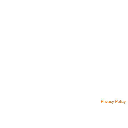
WhatsApp
Blog
DISPONIBLE EN:
Únete a newsletter!
Entérate de nuestras ofertas y lanzamientos exclusivos
Privacy Policy
Sistema de Pago: