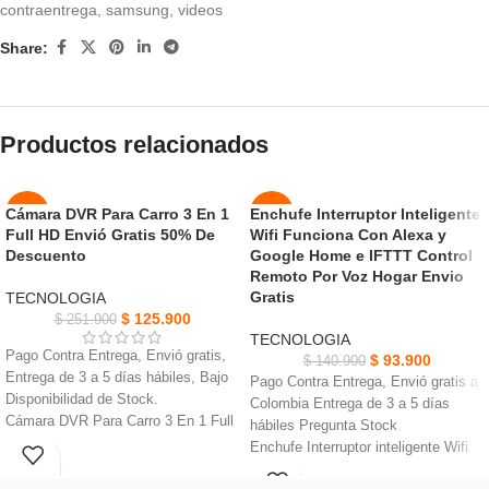
contraentrega
,
samsung
,
videos
Share:
Productos relacionados
Cámara DVR Para Carro 3 En 1
Enchufe Interruptor Inteligente
-50%
-33%
Full HD Envió Gratis 50% De
Wifi Funciona Con Alexa y
Descuento
Google Home e IFTTT Control
NUEVO
NUEVO
Remoto Por Voz Hogar Envio
Gratis
TECNOLOGIA
$
125.900
$
251.900
TECNOLOGIA
Pago Contra Entrega, Envió gratis,
$
93.900
$
140.900
Entrega de 3 a 5 días hábiles, Bajo
Pago Contra Entrega, Envió gratis a
Disponibilidad de Stock.
Colombia Entrega de 3 a 5 días
Cámara DVR Para Carro 3 En 1 Full
hábiles Pregunta Stock
HD, Micrófono incorporado, Formato
Enchufe Interruptor inteligente Wifi
de grabación AVI.
funciona con Alexa y Google
Pantalla LCD de 4 pulgadas, Puerto