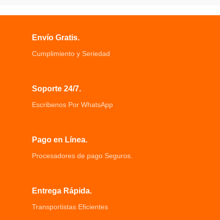
controla electrodomésticos
Micro-SD hasta para 32GB,
Funciona con cualquier enrutador
Multilenguaje: Inglés, español, entre
Wifi de 2,4G sin la necesidad de un
otros.
concentrador separado
Envío Gratis.
Cámara frontal: Ángulo de visión de
controla el enchufe a través de su
170° grados, Resolución 1920x1080
teléfono inteligente (ios 8,0 o
Cumplimiento y Seriedad
30fps.
superior/Android 4,4 o superior)
Cámara interior: Ángulo de visión de
Enchufe inteligente con prevención
120° grados, Resolución 640x480
de incendios y protección contra
25fps.
Soporte 24/7.
sobrecarga
Cámara de reversa: Ángulo de visión
Simplemente conecte su dispositivo
Escribenos Por WhatsApp
de 120° grados, Resolución 640x480
a un mini enchufe inteligente y
25fps.
conéctelo Wif
Pago en Línea.
Procesadores de pago Seguros.
Entrega Rápida.
Transportistas Eficientes