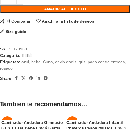
AÑADIR AL CARRITO
Comparar
Añadir a la lista de deseos
Size guide
SKU:
1179969
Categoría:
BEBÉ
Etiquetas:
azul
,
bebe
,
Cuna
,
envio gratis
,
gris
,
pago contra entrega
,
rosado
Share:
También te recomendamos…
Caminador Andadera Gimnasio
Caminador Andadera Infantil
-50%
-50%
6 En 1 Para Bebe Envió Gratis
Primeros Pasos Musical Envio