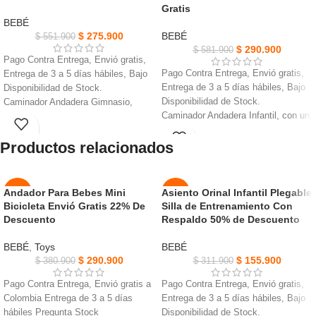
Gratis
NUEVO
NUEVO
BEBÉ
$
275.900
BEBÉ
$
551.900
$
290.900
$
581.900
Pago Contra Entrega, Envió gratis,
Pago Contra Entrega, Envió gratis,
Entrega de 3 a 5 días hábiles, Bajo
Entrega de 3 a 5 días hábiles, Bajo
Disponibilidad de Stock.
Disponibilidad de Stock.
Caminador Andadera Gimnasio,
Caminador Andadera Infantil, con un
hecho de material ABS seguro,
mango de fácil agarre y una base
duradero para el uso de la salud.
Productos relacionados
robusta de 4 ruedas
El mejor regalo para cumpleaños,
Brinda a los bebés una experiencia
recién nacidos y Navidad, niños
de aprendizaje divertida y
pequeños, niños y niñas.
emocionante.
La rueda trasera se puede ajustar a
Andador Para Bebes Mini
Asiento Orinal Infantil Plegable
-24%
-50%
Permite a los pequeños aprender
diferentes velocidades para
Bicicleta Envió Gratis 22% De
Silla de Entrenamiento Con
sus primeras palabras mientras dan
diferentes etapas de la marcha.
Descuento
Respaldo 50% de Descuento
NUEVO
NUEVO
sus primeros pasos.
Cubierto con un anillo de goma
Mantiene a tu bebé entretenido
suave antideslizante que absorbe
BEBÉ
,
Toys
BEBÉ
mientras explora su entorno, pueden
los golpes.
$
290.900
$
155.900
$
380.900
$
311.900
girar y múltiples funciones.
Mejora sus habilidades motoras y
Pago Contra Entrega, Envió gratis a
Pago Contra Entrega, Envió gratis,
disfrutar de una diversión mejorada
Colombia Entrega de 3 a 5 días
Entrega de 3 a 5 días hábiles, Bajo
en cualquier momento.
hábiles Pregunta Stock
Disponibilidad de Stock.