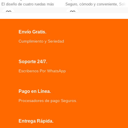
El diseño de cuatro ruedas más
Seguro, cómodo y conveniente, Solo
estable, las bolsas son fáciles de
necesita lavar con agua.
agarrar y no es fácil caerse
Con botón ajustable y pasamanos
Manija suave del amortiguador.
para un buen agarre.
Material ultra suave para proteger
Asiento Orinal Infantil Plegable
Envío Gratis.
las manos de su bebé.
Escalera antideslizante, 66cmx
Ensancha los neumáticos
35cmx38cm
Cumplimiento y Seriedad
silenciosos bajo nivel de ruido,
Material: plástico PP ecológico,
protege el piso.
suave, cómodo para el bebé
Andador Para Bebes Mini Bicicleta,
Edad apropiada: 1-10 años
Soporte 24/7.
Ruedas dobles delanteras y
traseras.
Escribenos Por WhatsApp
Pago en Línea.
Procesadores de pago Seguros.
Entrega Rápida.