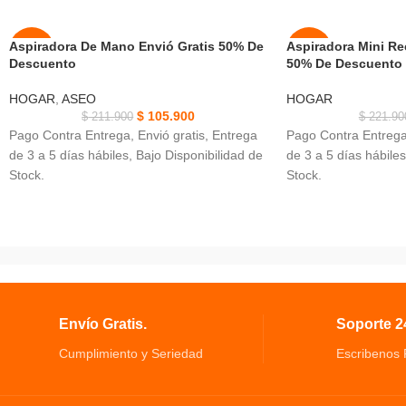
Aspiradora De Mano Envió Gratis 50% De
Aspiradora Mini Re
-50%
-50%
Descuento
50% De Descuento
NUEVO
NUEVO
HOGAR
,
ASEO
HOGAR
$
105.900
$
211.900
$
221.90
Pago Contra Entrega, Envió gratis, Entrega
Pago Contra Entrega,
de 3 a 5 días hábiles, Bajo Disponibilidad de
de 3 a 5 días hábiles
Stock.
Stock.
Aspiradora De Mano, Poder: 50w, Tiempo de
Aspiradora Mini Rec
carga: 3 h.
De succión: 8000PA.
Material: plástico + componentes
3 accesorios que pue
electrónicos.
necesidades en dife
Recolección profunda de polvo y eliminación
el hogar, etc.
de ácaros, gran área.
Uso duradero en con
húmedas/secas, puede
Envío Gratis.
Soporte 24
polvo, etc.
Cumplimiento y Seriedad
Escribenos