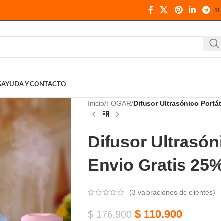
S
G
AYUDA Y CONTACTO
Inicio
HOGAR
Difusor Ultrasónico Portá
Difusor Ultrasón
Envio Gratis 25
(
3
valoraciones de clientes)
$
110.900
$
176.900