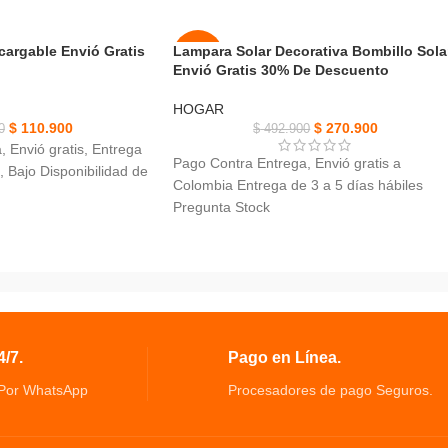
cargable Envió Gratis
Lampara Solar Decorativa Bombillo Sola
-45%
Envió Gratis 30% De Descuento
AGOT
HOGAR
ADO
$
110.900
$
270.900
0
$
492.900
 Envió gratis, Entrega
NUEVO
Pago Contra Entrega, Envió gratis a
, Bajo Disponibilidad de
Colombia Entrega de 3 a 5 días hábiles
Pregunta Stock
argable, Potencia: 50W,
Lampara Solar Decorativa Bombillo Solar,
Potencia 1W, Luz blanca cálida.
den satisfacer sus
Crea un ambiente romántico, Carga en el
rentes escenarios como
día y se enciende automáticamente al
anochecer
diciones
Perfecta para una casa de campo o un
 limpiar fácilmente el
/7.
Pago en Línea.
jardín.
 Por WhatsApp
Procesadores de pago Seguros.