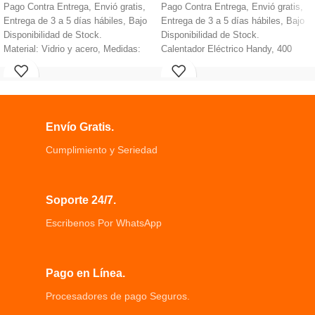
Pago Contra Entrega, Envió gratis,
Pago Contra Entrega, Envió gratis,
Entrega de 3 a 5 días hábiles, Bajo
Entrega de 3 a 5 días hábiles, Bajo
Disponibilidad de Stock.
Disponibilidad de Stock.
Material: Vidrio y acero, Medidas:
Calentador Eléctrico Handy, 400
28x6cm, Volumen: 500ml.
watts.
Botella Dosificadora Dispensador
Termostato ajustable 15ºC - 32ºC
Aceite
(60ºF - 90ºF).
Resistente y duradero, sin BPA y
• Pantalla LED digital con
respetuoso con el medio ambiente.
temporizador programable de 12
Envío Gratis.
Hecho de vidrio sin plomo y acero
horas.
inoxidable de alta calidad.
Cumplimiento y Seriedad
Soporte 24/7.
Escribenos Por WhatsApp
Pago en Línea.
Procesadores de pago Seguros.