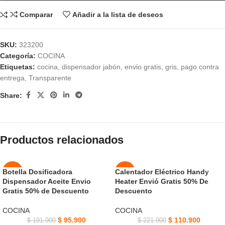
Comparar
Añadir a la lista de deseos
SKU:
323200
Categoría:
COCINA
Etiquetas:
cocina
,
dispensador jabón
,
envio gratis
,
gris
,
pago contra
entrega
,
Transparente
Share:
Productos relacionados
Botella Dosificadora
Calentador Eléctrico Handy
-50%
-50%
Dispensador Aceite Envio
Heater Envió Gratis 50% De
Gratis 50% de Descuento
Descuento
NUEVO
NUEVO
COCINA
COCINA
$
95.900
$
110.900
$
191.900
$
221.900