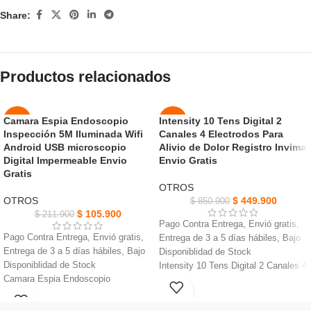
Share:
Productos relacionados
Camara Espia Endoscopio
Intensity 10 Tens Digital 2
-50%
-47%
Inspección 5M Iluminada Wifi
Canales 4 Electrodos Para
AGOT
Android USB microscopio
Alivio de Dolor Registro Invima
NUEVO
ADO
Digital Impermeable Envio
Envio Gratis
Gratis
OTROS
OTROS
$
449.900
$
850.900
$
105.900
$
211.900
Pago Contra Entrega, Envió gratis,
Pago Contra Entrega, Envió gratis,
Entrega de 3 a 5 días hábiles, Bajo
Entrega de 3 a 5 días hábiles, Bajo
Disponiblidad de Stock
Disponiblidad de Stock
Intensity 10 Tens Digital 2 Canales 4
Camara Espia Endoscopio
Electrodos Original con Registro
Inspección 5M Iluminada
funciona
Invima
con Android 4.4+ y iPhone
Portátil de electroterapia, cuenta con