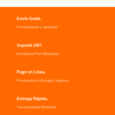
IP67 impermeable, sonda de 0.311
diez (10) programas preestablecidos
in de diámetro, viene con 6 luces
Permite seleccionar las partes del
LED ajustables
cuerpo para aliviar eficazmente el
Envío Gratis.
Sonda impermeable fina, este
dolor
endoscopio es adecuado para varios
Dos formas de alimentación de
Cumplimiento y Seriedad
tipos de entornos
energía batería de 9 voltios y
por ejemplo, zonas con poca luz u
conexión directa a corriente
oscuras, zonas húmedas o
Estimulación nerviosa eléctrica
húmedas, etc.
Soporte 24/7.
transcutánea es un método no
Cámara HD 480P, clara y fácil de
invasivo controlar el dolor
Escribenos Por WhatsApp
instalar y usar Ángulo de visión: 67
Tens Digital cuenta con 10
grados
programas preestablecidos no
modificables
Permite seleccionar las partes del
Pago en Línea.
cuerpo para aliviar eficazmente el
Procesadores de pago Seguros.
dolor agudo.
Su diseño portátil hace que sea
adecuado para su uso durante el
viaje, casa o el trabajo.
Entrega Rápida.
Transportistas Eficientes