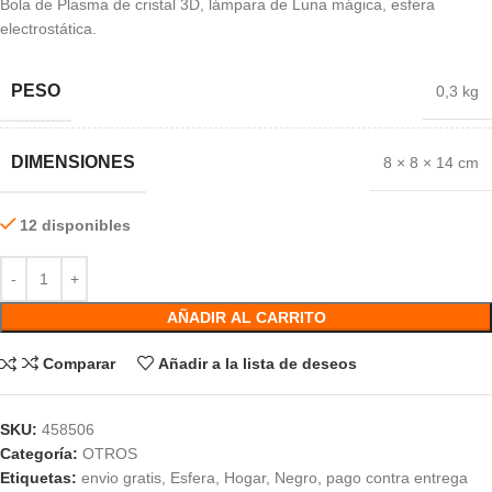
Bola de Plasma de cristal 3D, lámpara de Luna mágica, esfera
electrostática.
PESO
0,3 kg
DIMENSIONES
8 × 8 × 14 cm
12 disponibles
AÑADIR AL CARRITO
Comparar
Añadir a la lista de deseos
SKU:
458506
Categoría:
OTROS
Etiquetas:
envio gratis
,
Esfera
,
Hogar
,
Negro
,
pago contra entrega