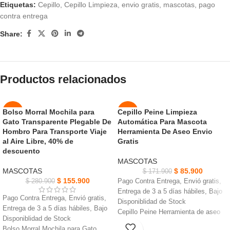
Etiquetas:
Cepillo
,
Cepillo Limpieza
,
envio gratis
,
mascotas
,
pago
contra entrega
Share:
Productos relacionados
Bolso Morral Mochila para
Cepillo Peine Limpieza
-44%
-50%
Gato Transparente Plegable De
Automática Para Mascota
AGOT
Hombro Para Transporte Viaje
Herramienta De Aseo Envio
NUEVO
ADO
al Aire Libre, 40% de
Gratis
descuento
NUEVO
MASCOTAS
MASCOTAS
$
85.900
$
171.900
$
155.900
$
280.900
Pago Contra Entrega, Envió gratis,
Entrega de 3 a 5 días hábiles, Bajo
Pago Contra Entrega, Envió gratis,
Disponiblidad de Stock
Entrega de 3 a 5 días hábiles, Bajo
Cepillo Peine Herramienta de aseo
Disponiblidad de Stock
Removedor De pelo de mascotas
Bolso Morral Mochila para Gato,