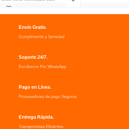
facil y rapido
lleva a tu mascota a donde quiera
Quita el pelo de tu mascota rápida y
que vayas
fácilmente, mantiene a tus
El material transpirable le da a su
mascotas limpias
mascota una gran cantidad de aire
La mejor herramienta para el
Envío Gratis.
fresco
cuidado, puede eliminar el pelo
Correa de transporte de mano y
muerto de mascotas
Cumplimiento y Seriedad
hombro resistente ajustable para su
Todas las agujas de acero 232
preferencia
tienen puntos de protección HTPE, y
Las paredes laterales de plástico
el cuidado es como spa
Soporte 24/7.
transparente permiten tranquila y
segura al viajar.
Escribenos Por WhatsApp
Hecho de material EVE que no es
tóxico y seguro para su mascota
Pago en Línea.
Procesadores de pago Seguros.
Entrega Rápida.
Transportistas Eficientes