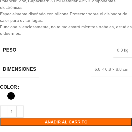
Potencia: 2 W, Capacidad: 50 ml Material: ABS+Componentes
electrónicos.
Especialmente diseñado con silicona Protector sobre el disipador de
calor para evitar fugas.
Funciona silenciosamente, no te molestará mientras trabajas, estudias
o duermes.
PESO
0,3 kg
DIMENSIONES
6,8 × 6,8 × 8,8 cm
COLOR
AÑADIR AL CARRITO