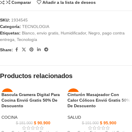
Comparar
Añadir a la lista de deseos
SKU:
1934545
Categoría:
TECNOLOGIA
Etiquetas:
Blanco
,
envio gratis
,
Humidificador
,
Negro
,
pago contra
entrega
,
Tecnología
Share:
Productos relacionados
Bascula Gramera Digital Para
Cinturón Masajeador Con
-50%
-50%
Cocina Envió Gratis 50% De
Calor Cólicos Envió Gratis 50%
Descuento
De Descuento
NUEVO
NUEVO
COCINA
SALUD
$
90.900
$
95.900
$
181.900
$
191.900