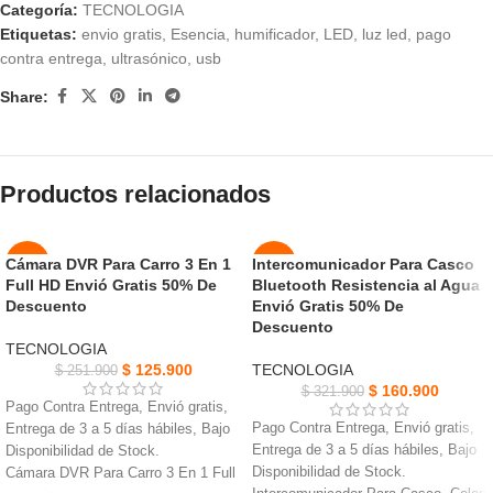
Categoría:
TECNOLOGIA
Etiquetas:
envio gratis
,
Esencia
,
humificador
,
LED
,
luz led
,
pago
contra entrega
,
ultrasónico
,
usb
Share:
Productos relacionados
Cámara DVR Para Carro 3 En 1
Intercomunicador Para Casco
-50%
-50%
Full HD Envió Gratis 50% De
Bluetooth Resistencia al Agua
Descuento
Envió Gratis 50% De
NUEVO
NUEVO
Descuento
TECNOLOGIA
$
125.900
TECNOLOGIA
$
251.900
$
160.900
$
321.900
Pago Contra Entrega, Envió gratis,
Pago Contra Entrega, Envió gratis,
Entrega de 3 a 5 días hábiles, Bajo
Entrega de 3 a 5 días hábiles, Bajo
Disponibilidad de Stock.
Disponibilidad de Stock.
Cámara DVR Para Carro 3 En 1 Full