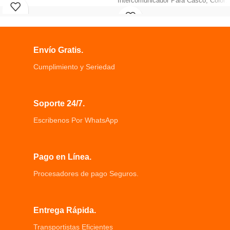
Intercomunicador Para Casco, Color:
HD, Micrófono incorporado, Formato
Negro Este producto viene con
de grabación AVI.
grabación de vídeo
Pantalla LCD de 4 pulgadas, Puerto
Captura, función de visualización de
Micro-SD hasta para 32GB,
transmisión WIFI Utilice la
Multilenguaje: Inglés, español, entre
Envío Gratis.
aplicación FreedConn
otros.
Puede conectar su
Cámara frontal: Ángulo de visión de
Cumplimiento y Seriedad
teléfono/MP3/GPS a través de
170° grados, Resolución 1920x1080
Bluetooth escuchar la música en
30fps.
dispositivo
Cámara interior: Ángulo de visión de
Soporte 24/7.
Tecnología DSP de cancelación de
120° grados, Resolución 640x480
ruido supresión de ruido garantiza
25fps.
Escribenos Por WhatsApp
una calidad de llamada
Cámara de reversa: Ángulo de visión
Resistencia al agua: IP65
de 120° grados, Resolución 640x480
Frecuencia: 2.402GHz-2.480GHz
25fps.
Pago en Línea.
Procesadores de pago Seguros.
Entrega Rápida.
Transportistas Eficientes