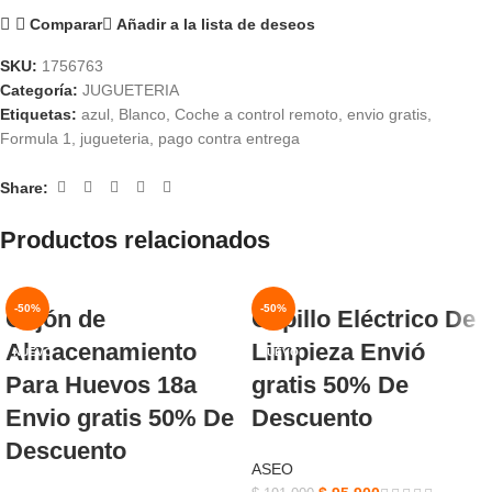
Comparar
Añadir a la lista de deseos
SKU:
1756763
Categoría:
JUGUETERIA
Etiquetas:
azul
,
Blanco
,
Coche a control remoto
,
envio gratis
,
Formula 1
,
jugueteria
,
pago contra entrega
Share:
Productos relacionados
-50%
-50%
Cajón de
Cepillo Eléctrico De
Almacenamiento
Limpieza Envió
NUEVO
NUEVO
Para Huevos 18a
gratis 50% De
Envio gratis 50% De
Descuento
Descuento
ASEO