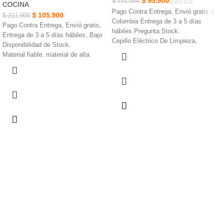
$
95.900
$
191.000
COCINA
Pago Contra Entrega, Envió gratis a
$
105.900
$
211.900
Colombia Entrega de 3 a 5 días
Pago Contra Entrega, Envió gratis,
hábiles Pregunta Stock.
Entrega de 3 a 5 días hábiles, Bajo
Cepillo Eléctrico De Limpieza,
Disponibilidad de Stock.
Funciona con 4 pilas AA.
Material fiable: material de alta
El ABS El mango de plástico es
calidad de grado alimenticio.
cómodo de sostener, duradero y no
Estructura compacta, apilable,
se daña fácilmente.
perfectamente colocada, hermoso,
Está diseñado con 3 cabezales de
medidor de frescura (31 días) en la
cepillo para satisfacer sus diferentes
tapa un seguimiento de cuántos días
necesidades.
ha almacenado.
Cajón de Almacenamiento Para
Huevos Duradero, fácil de limpiar,
fácil de usar.