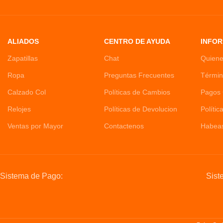
ALIADOS
CENTRO DE AYUDA
INFOR
Zapatillas
Chat
Quien
Ropa
Preguntas Frecuentes
Términ
Calzado Col
Políticas de Cambios
Pagos 
Relojes
Políticas de Devolucion
Polític
Ventas por Mayor
Contactenos
Habea
Sistema de Pago:
Sist