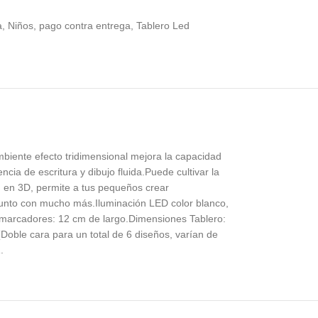
a
,
Niños
,
pago contra entrega
,
Tablero Led
mbiente efecto tridimensional mejora la capacidad
ncia de escritura y dibujo fluida.Puede cultivar la
ed en 3D, permite a tus pequeños crear
 junto con mucho más.Iluminación LED color blanco,
s marcadores: 12 cm de largo.Dimensiones Tablero:
(Doble cara para un total de 6 diseños, varían de
.