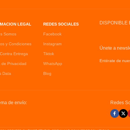
cuatro colores:Verde, Rojo,Negro Y Rosad
DISPONIBLE 
MACION LEGAL
REDES SOCIALES
es Somos
Facebook
os y Condiciones
Instagram
Únete a newsle
Contra Entrega
Tiktok
Entérate de nues
a de Privacidad
WhatsApp
Policy
s Data
Blog
ema de envío:
Redes So