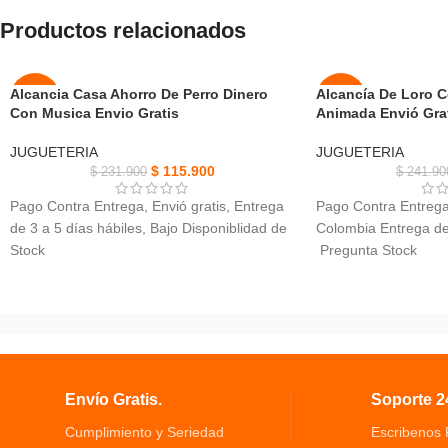
Productos relacionados
Alcancia Casa Ahorro De Perro Dinero
Alcancía De Loro
-50%
-50%
Con Musica Envio Gratis
Animada Envió Gra
NUEVO
NUEVO
JUGUETERIA
JUGUETERIA
$
115.900
$
231.900
$
241.90
Pago Contra Entrega, Envió gratis, Entrega
Pago Contra Entrega,
de 3 a 5 días hábiles, Bajo Disponiblidad de
Colombia Entrega de 
Stock
Pregunta Stock
Alcancia Casa Ahorro De perro linda casa
Alcancía De Loro C
perro se escapa y coge su dinero con
• Material: Carcasa e
musica
Divertido, práctico y
La caja de dinero es una excelente manera
niños les encantara.
de ahorrar dinero de una manera divertida
Movimientos realista
La alcancia tiene una hucha electrica su
tamaños de moneda
Envío Gratis.
Soporte 24
fuente de alimentacion es 3 pilas AA
Cumplimiento y Seriedad
Escribenos