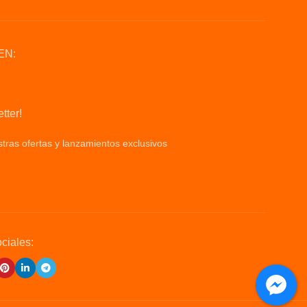
o
El acordeon de ju
jugar ya que redu
EN:
tter!
tras ofertas y lanzamientos exclusivos
Privacy
ciales: