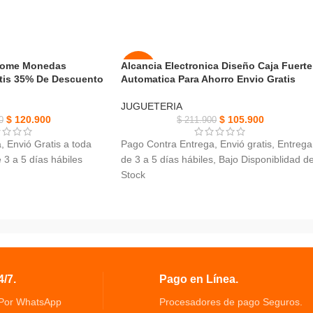
 Come Monedas
Alcancia Electronica Diseño Caja Fuerte
-50%
tis 35% De Descuento
Automatica Para Ahorro Envio Gratis
NUEVO
JUGUETERIA
$
120.900
$
105.900
0
$
211.900
 Envió Gratis a toda
Pago Contra Entrega, Envió gratis, Entrega
3 a 5 días hábiles
de 3 a 5 días hábiles, Bajo Disponiblidad d
Stock
ome Monedas Animada,
Alcancia Electronica Diseño Caja Fuerte
n plástico.
ideal para guardar billetes y monedas
 muy fácil de usar a tus
Con esta divertida alcancía podrás
enseñarle a tu hijo a ahorrar solo coloca u
s y acepta todos los
moneda
s.
Alcancia automatica ahorra dinero con estil
/7.
Pago en Línea.
ahorrar nunca ha sido tan divertido
Alcancia hecha de plastico disponible en
 Por WhatsApp
Procesadores de pago Seguros.