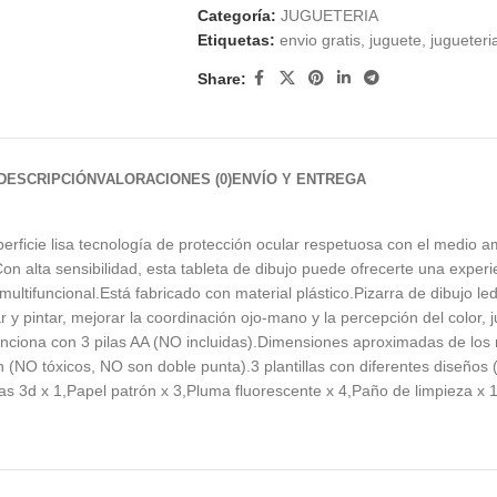
Categoría:
JUGUETERIA
Etiquetas:
envio gratis
,
juguete
,
jugueteri
Share:
DESCRIPCIÓN
VALORACIONES (0)
ENVÍO Y ENTREGA
erficie lisa tecnología de protección ocular respetuosa con el medio a
on alta sensibilidad, esta tableta de dibujo puede ofrecerte una experie
ultifuncional.Está fabricado con material plástico.Pizarra de dibujo l
 y pintar, mejorar la coordinación ojo-mano y la percepción del color,
 funciona con 3 pilas AA (NO incluidas).Dimensiones aproximadas de lo
 (NO tóxicos, NO son doble punta).3 plantillas con diferentes diseños 
as 3d x 1,Papel patrón x 3,Pluma fluorescente x 4,Paño de limpieza x 1