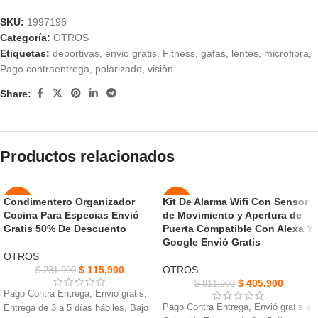
SKU:
1997196
Categoría:
OTROS
Etiquetas:
deportivas
,
envio gratis
,
Fitness
,
gafas
,
lentes
,
microfibra
,
Pago contraentrega
,
polarizado
,
visiòn
Share:
Productos relacionados
Condimentero Organizador
Kit De Alarma Wifi Con Sensor
-50%
-50%
Cocina Para Especias Envió
de Movimiento y Apertura de
Gratis 50% De Descuento
Puerta Compatible Con Alexa Y
NUEVO
NUEVO
Google Envió Gratis
OTROS
$
115.900
OTROS
$
231.900
$
405.900
$
811.900
Pago Contra Entrega, Envió gratis,
Pago Contra Entrega, Envió gratis a
Entrega de 3 a 5 días hábiles, Bajo