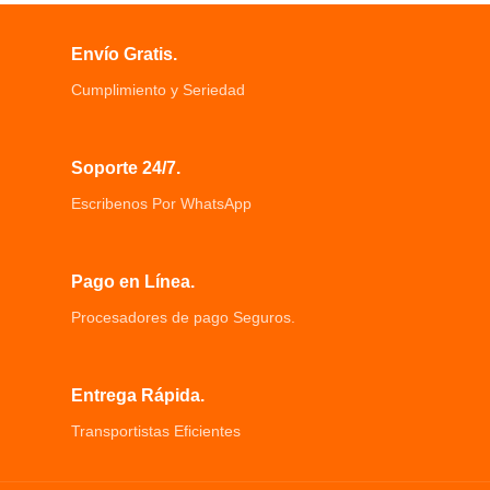
Presione la tecla de agua
Un diseño de cajón extraíble permite
ligeramente para llenar de agua y
cambios diarios de basura y
Envío Gratis.
suelte para detener el agua
limpieza más fácil
Anillo de sello más diseño de llave
Cumplimiento y Seriedad
de bloqueo, asegúrese de que la
botella no gotee
Soporte 24/7.
Escribenos Por WhatsApp
Pago en Línea.
Procesadores de pago Seguros.
Entrega Rápida.
Transportistas Eficientes