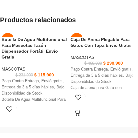
Productos relacionados
Botella De Agua Multifuncional
Caja De Arena Plegable Para
-50%
-38%
Para Mascotas Tazón
Gatos Con Tapa Envio Gratis
AGOT
Dispensador Portátil Envio
NUEVO
ADO
Gratis
MASCOTAS
$
290.900
$
469.900
NUEVO
MASCOTAS
Pago Contra Entrega, Envió gratis,
$
115.900
$
231.900
Entrega de 3 a 5 días hábiles, Bajo
Pago Contra Entrega, Envió gratis,
Disponiblidad de Stock
Entrega de 3 a 5 días hábiles, Bajo
Caja de arena para Gato con
Disponiblidad de Stock
suficientemente grande para un gato
Botella De Agua Multifuncional Para
de 25 libras
Mascotas Tazón Dispensador
La caja de arena abierta está
Portátil
diseñada con mucho espacio y una
Posee dispensador de
rápida accesibilidad
agua,almacenamiento de
Hecho de PP respetuoso con el
comida,pala recogedora de
medio ambiente, seguro para su
excremento
mascota