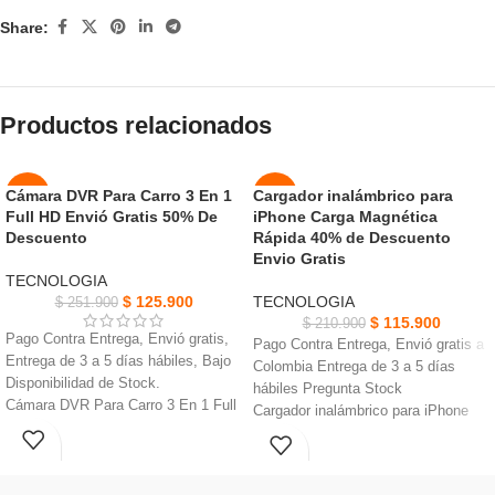
Share:
Productos relacionados
Cámara DVR Para Carro 3 En 1
Cargador inalámbrico para
-50%
-45%
Full HD Envió Gratis 50% De
iPhone Carga Magnética
AGOT
Descuento
Rápida 40% de Descuento
NUEVO
ADO
Envio Gratis
TECNOLOGIA
NUEVO
$
125.900
TECNOLOGIA
$
251.900
$
115.900
$
210.900
Pago Contra Entrega, Envió gratis,
Pago Contra Entrega, Envió gratis a
Entrega de 3 a 5 días hábiles, Bajo
Colombia Entrega de 3 a 5 días
Disponibilidad de Stock.
hábiles Pregunta Stock
Cámara DVR Para Carro 3 En 1 Full
Cargador inalámbrico para iPhone
HD, Micrófono incorporado, Formato
Carga Magnética Nueva tecnología
de grabación AVI.
magnética magnético
Pantalla LCD de 4 pulgadas, Puerto
La experiencia de alineación
Micro-SD hasta para 32GB,