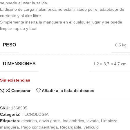
se puede ajustar la salida
El diseño de carga inalámbrica no está limitado por el adaptador de
corriente y al aire libre
Simplemente inserta la manguera en el cualquier lugar y se puede
limpiar rapido y facil
PESO
0,5 kg
DIMENSIONES
1,2 × 3,7 × 4,7 cm
Sin existencias
Comparar
Añadir a la lista de deseos
SKU:
1368995
Categoría:
TECNOLOGIA
Etiquetas:
electrico
,
envio gratis
,
Inalambrico
,
lavado
,
Limpieza
,
manguera
,
Pago contraentrega
,
Recargable
,
vehiculo