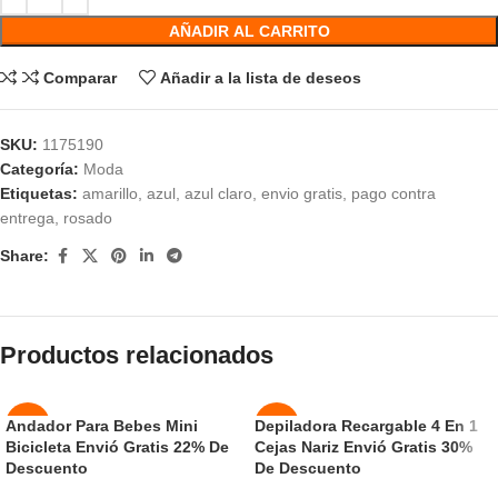
AÑADIR AL CARRITO
Comparar
Añadir a la lista de deseos
SKU:
1175190
Categoría:
Moda
Etiquetas:
amarillo
,
azul
,
azul claro
,
envio gratis
,
pago contra
entrega
,
rosado
Share:
Productos relacionados
Andador Para Bebes Mini
Depiladora Recargable 4 En 1
-24%
-50%
Bicicleta Envió Gratis 22% De
Cejas Nariz Envió Gratis 30%
Descuento
De Descuento
NUEVO
NUEVO