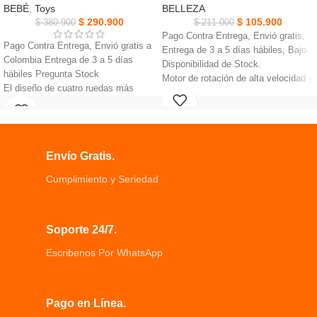
BEBÉ
,
Toys
BELLEZA
$
290.900
$
105.900
$
380.900
$
211.000
Pago Contra Entrega, Envió gratis,
Pago Contra Entrega, Envió gratis a
Entrega de 3 a 5 días hábiles, Bajo
Colombia Entrega de 3 a 5 días
Disponibilidad de Stock.
hábiles Pregunta Stock
Motor de rotación de alta velocidad y
El diseño de cuatro ruedas más
cuchillas afiladas de acero
estable, las bolsas son fáciles de
inoxidable.
agarrar y no es fácil caerse
Ayuda eliminar todo el vello no
Manija suave del amortiguador.
deseado, como vello corporal, vello
Material ultra suave para proteger
de las cejas.
Envío Gratis.
las manos de su bebé.
Kit 4 en 1: incluye afeitadora para
Ensancha los neumáticos
mujer, recortadora de cejas.
Cumplimiento y Seriedad
silenciosos bajo nivel de ruido,
Recortadora de nariz y recortadora
protege el piso.
de barba, Depiladora Recargable.
Andador Para Bebes Mini Bicicleta,
Soporte 24/7.
Ruedas dobles delanteras y
traseras.
Escribenos Por WhatsApp
Pago en Línea.