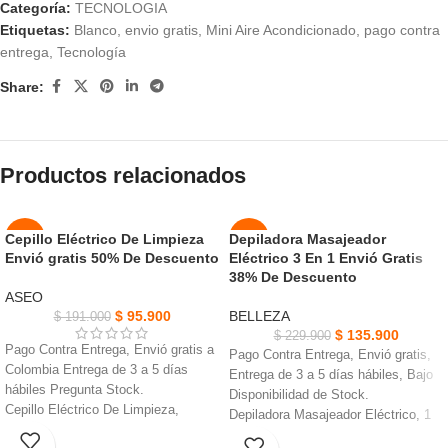
Categoría:
TECNOLOGIA
Etiquetas:
Blanco
,
envio gratis
,
Mini Aire Acondicionado
,
pago contra
entrega
,
Tecnología
Share:
Productos relacionados
Cepillo Eléctrico De Limpieza
Depiladora Masajeador
-50%
-41%
Envió gratis 50% De Descuento
Eléctrico 3 En 1 Envió Gratis
AGOT
38% De Descuento
NUEVO
ADO
ASEO
$
95.900
BELLEZA
$
191.000
NUEVO
$
135.900
$
229.900
Pago Contra Entrega, Envió gratis a
Pago Contra Entrega, Envió gratis,
Colombia Entrega de 3 a 5 días
Entrega de 3 a 5 días hábiles, Bajo
hábiles Pregunta Stock.
Disponibilidad de Stock.
Cepillo Eléctrico De Limpieza,
Depiladora Masajeador Eléctrico, 1
Funciona con 4 pilas AA.
batería de iones de litio.