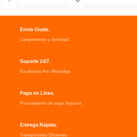
El ABS El mango de plástico es
1 X depiladora eléctrica, 1 X cepillo
cómodo de sostener, duradero y no
de limpieza facial.
se daña fácilmente.
1 X máquina de masaje facial, No
Está diseñado con 3 cabezales de
use este dispositivo sobre piel
cepillo para satisfacer sus diferentes
irritada.
Envío Gratis.
necesidades.
Cumplimiento y Seriedad
Soporte 24/7.
Escribenos Por WhatsApp
Pago en Línea.
Procesadores de pago Seguros.
Entrega Rápida.
Transportistas Eficientes