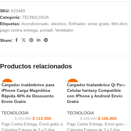
SKU:
623480
Categoría:
TECNOLOGIA
Etiquetas:
Acondicionado
,
electrico
,
Enfriador
,
envio gratis
,
Mini Aire
,
pago contra entrega
,
portatil
,
Ventilador
Share:
Productos relacionados
Cargador inalámbrico para
Cargador Inalambrico Qi Para
-45%
-46%
iPhone Carga Magnética
Celular fantasy Compatible
AGOT
AGOT
Rápida 40% de Descuento
con IPhone y Android Envio
ADO
ADO
Envio Gratis
Gratis
NUEVO
NUEVO
TECNOLOGIA
TECNOLOGIA
$
115.900
$
106.900
$
210.900
$
196.900
Pago Contra Entrega, Envió gratis a
Pago Contra Entrega, Envió gratis a
Colombia Entrega de 3 a 5 días
Colombia Entrega de 3 a 5 días