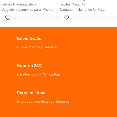
hábiles Pregunta Stock
hábiles Pregunta
Cargador inalámbrico para iPhone
Cargador Inalambrico Qi Para
Carga Magnética Nueva tecnología
Celular fantasy Eficiencia del
magnética magnético
cargador
La experiencia de alineación
Velocidad de carga rápida, salida de
magnética solo se aplica a los
carga de hasta 1,5A
modelos iPhone 12 y iPhone 12 Pro
Diseño de controlador de baja
Envío Gratis.
Diseñado para que puedas jugar
temperatura y alta eficiencia
fácilmente juegos, ver películas y
Protección segura, integrada contra
Cumplimiento y Seriedad
videos, escuchar música
sobretensión, subtensión y
Diseño ligero y compacto es mucho
cortocircuito
más pequeño que otros cargadores
Soporte 24/7.
inalámbricos de escritorio
Escribenos Por WhatsApp
Pago en Línea.
Procesadores de pago Seguros.