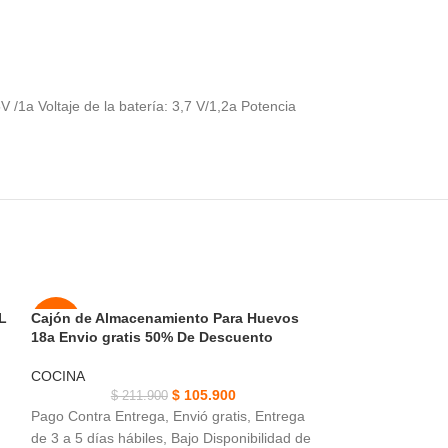
1a Voltaje de la batería: 3,7 V/1,2a Potencia
L
Cajón de Almacenamiento Para Huevos
Caldero Sarten 
-50%
-43%
18a Envio gratis 50% De Descuento
Envio Gratis 30
AGOT
NUEVO
COCINA
COCINA
ADO
$
105.900
$
211.900
$
186
Pago Contra Entrega, Envió gratis, Entrega
Pago Contra Entre
NUEVO
de 3 a 5 días hábiles, Bajo Disponibilidad de
de 3 a 5 días hábi