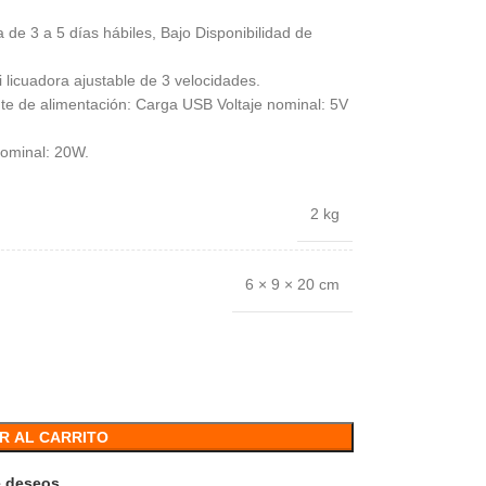
 de 3 a 5 días hábiles, Bajo Disponibilidad de
i licuadora ajustable de 3 velocidades.
te de alimentación: Carga USB Voltaje nominal: 5V
 nominal: 20W.
2 kg
6 × 9 × 20 cm
R AL CARRITO
de deseos