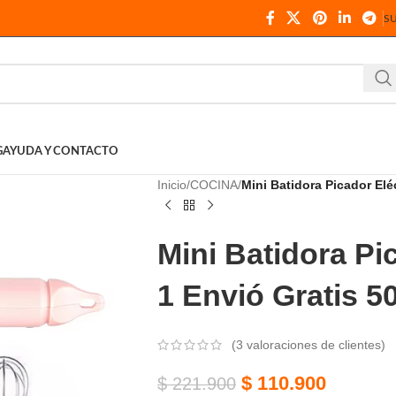
S
G
AYUDA Y CONTACTO
Inicio
COCINA
Mini Batidora Picador El
Mini Batidora Pi
1 Envió Gratis 
(
3
valoraciones de clientes)
$
110.900
$
221.900