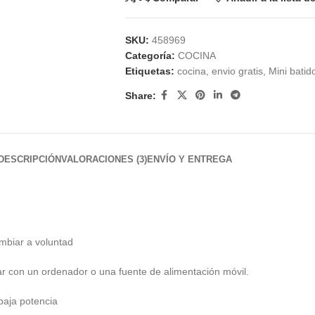
SKU:
458969
Categoría:
COCINA
Etiquetas:
cocina
,
envio gratis
,
Mini batid
Share:
DESCRIPCIÓN
VALORACIONES (3)
ENVÍO Y ENTREGA
ambiar a voluntad
ar con un ordenador o una fuente de alimentación móvil.
 baja potencia