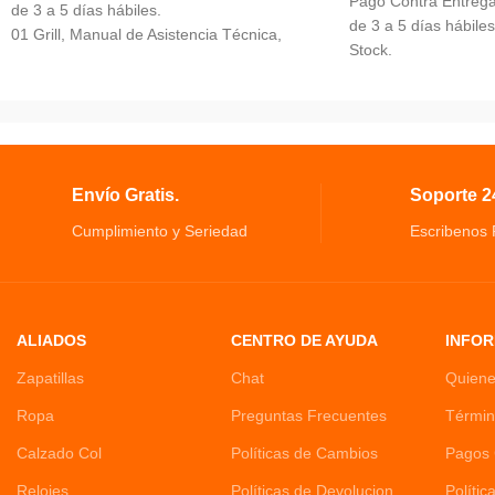
Pago Contra Entrega,
de 3 a 5 días hábiles.
de 3 a 5 días hábiles
01 Grill, Manual de Asistencia Técnica,
Stock.
Manual de Instrucciones.
Balanza Gramera Bas
Asador Eléctrico inteligente Antiagherente
Prepara tus platos fa
Rejilla Antiadherente Removible para
Pantalla LCD donde t
Limpieza.
cuenta con la funció
Temperatura Regulable, Exclusivo Sistema
Registro desde la apl
de Cierre.
Envío Gratis.
Soporte 24
ingredientes utilizad
La báscula ultra del
Cumplimiento y Seriedad
Escribenos
pilas AAA mantiene l
intuitivas
La báscula digital d
sensores de carga de
ALIADOS
CENTRO DE AYUDA
INFOR
integrados
Zapatillas
Chat
Quien
Ropa
Preguntas Frecuentes
Términ
Calzado Col
Políticas de Cambios
Pagos 
Relojes
Políticas de Devolucion
Polític