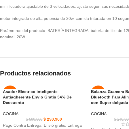
mini licuadora ajustable de 3 velocidades, ajuste segun sus necesidad
motor integrado de alta potencia de 20w, comida triturada en 10 segu
Parámetros del producto: BATERÍA INTEGRADA: batería de litio de 1200
nominal: 20W
Productos relacionados
Asador Eléctrico inteligente
Balanza Gramera Ba
-51%
-46%
Antiagherente Envio Gratis 34% De
Bluetooth Para Ali
Descuento
con Super delgada 
AGOT
AGOT
ADO
ADO
COCINA
COCINA
$
290.900
$
590.900
$
240.90
NUEVO
Pago Contra Entrega, Envió gratis, Entrega