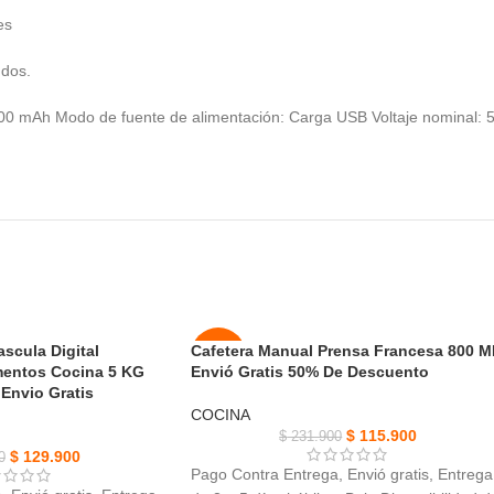
es
ndos.
 mAh Modo de fuente de alimentación: Carga USB Voltaje nominal: 5V /
scula Digital
Cafetera Manual Prensa Francesa 800 M
-50%
mentos Cocina 5 KG
Envió Gratis 50% De Descuento
Envio Gratis
NUEVO
COCINA
$
115.900
$
231.900
$
129.900
0
Pago Contra Entrega, Envió gratis, Entrega