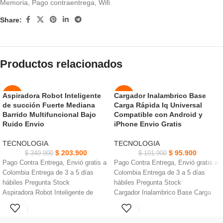
Memoria
,
Pago contraentrega
,
Wifi
Share:
Productos relacionados
Aspiradora Robot Inteligente
Cargador Inalambrico Base
-42%
-50%
de succión Fuerte Mediana
Carga Rápida Iq Universal
AGOT
Barrido Multifuncional Bajo
Compatible con Android y
NUEVO
ADO
Ruido Envio
iPhone Envio Gratis
NUEVO
TECNOLOGIA
TECNOLOGIA
$
203.900
$
95.900
$
349.900
$
191.900
Pago Contra Entrega, Envió gratis a
Pago Contra Entrega, Envió gratis a
Colombia Entrega de 3 a 5 días
Colombia Entrega de 3 a 5 días
hábiles Pregunta Stock
hábiles Pregunta Stock
Aspiradora Robot Inteligente de
Cargador Inalambrico Base Carga
succión Fuerte Paño absorbente de
Rápida Iq •5W carga estándar para
agua de algodón suave
todos los dispositivos
Gran capacidad, 120 minutos de
Indicadores LED, ultra delgada, y