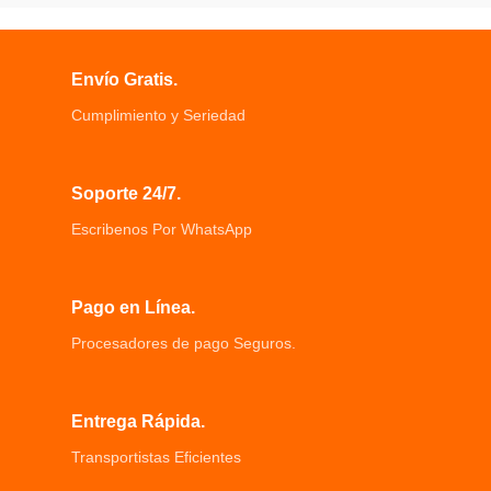
resistencia Diseño antibloqueo de
construcción compacta simple y
tecnología negra
conveniente de carga
Expertos en limpieza inferior fuselaje
Modo de carga rápida permite hasta
Envío Gratis.
ultradelgado perfecto para limpiar el
2 ⨉ más rápido de carga inalámbrica
fondo de la casa
Carga Rápida 10W Compatibilidad
Cumplimiento y Seriedad
Cepillo de borde hexagonal
con diversos modelos de celular
extralargo amplíe el rango de
Altura de 0.5 cm y Diámetro de 9.8
limpieza esquina de limpieza
cm
Soporte 24/7.
Inteligente para evitar la detección
de caídas, hasta el borde puede
Escribenos Por WhatsApp
sentir la caída de altura
Pago en Línea.
Procesadores de pago Seguros.
Entrega Rápida.
Transportistas Eficientes