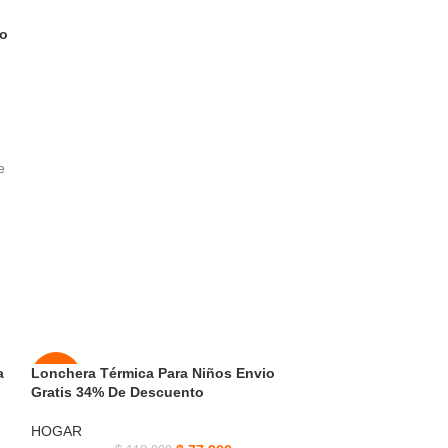
co
e
n
te
a
Lonchera Térmica Para Niños Envio
Manguera Hidrol
-34%
-50%
Gratis 34% De Descuento
Envió Pago 23%
AGOT
NUEVO
HOGAR
HOGAR
ADO