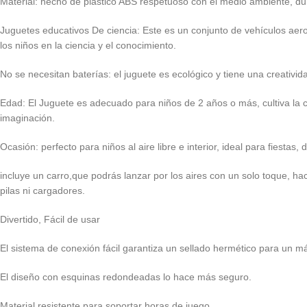
Material: hecho de plástico ABS respetuoso con el medio ambiente, durad
Juguetes educativos De ciencia: Este es un conjunto de vehículos aer
los niños en la ciencia y el conocimiento.
No se necesitan baterías: el juguete es ecológico y tiene una creativid
Edad: El Juguete es adecuado para niños de 2 años o más, cultiva la co
imaginación.
Ocasión: perfecto para niños al aire libre e interior, ideal para fiestas
incluye un carro,que podrás lanzar por los aires con un solo toque, hacer
pilas ni cargadores.
Divertido, Fácil de usar
El sistema de conexión fácil garantiza un sellado hermético para un 
El diseño con esquinas redondeadas lo hace más seguro.
Material resistente para soportar horas de juego.