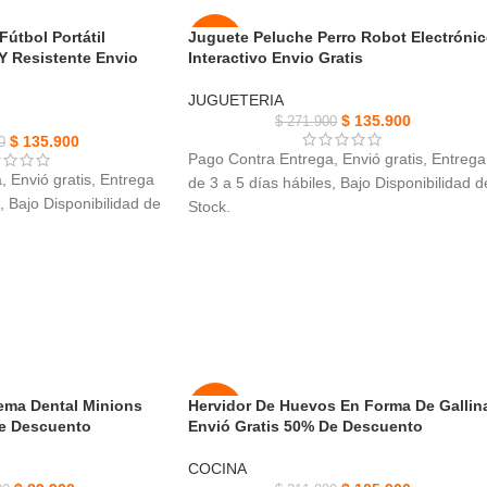
útbol Portátil
Juguete Peluche Perro Robot Electróni
-50%
 Y Resistente Envio
Interactivo Envio Gratis
NUEVO
JUGUETERIA
$
135.900
$
271.900
$
135.900
0
Pago Contra Entrega, Envió gratis, Entrega
 Envió gratis, Entrega
de 3 a 5 días hábiles, Bajo Disponibilidad d
, Bajo Disponibilidad de
Stock.
Juguete Peluche Perro Robot, Material:
tbol Portátil, hechos
felpa, componentes electrónicos.
lta calidad, uso de
linda muñeca paseadora de perros puede
hacer un sonido de simulación.
ad y robustez para un
Muñeca hecha a mano, hermosa forma de
egalo Ideal para niños,
expresión y perro realista para que juegue
los niños.
 de relajarse o
el juguete puede correr y caminar libremen
ema Dental Minions
Hervidor De Huevos En Forma De Gallin
-50%
ción mano-ojo y las
con música agradable, agarre y gateo.
De Descuento
Envió Gratis 50% De Descuento
NUEVO
r, y puedes jugar un
COCINA