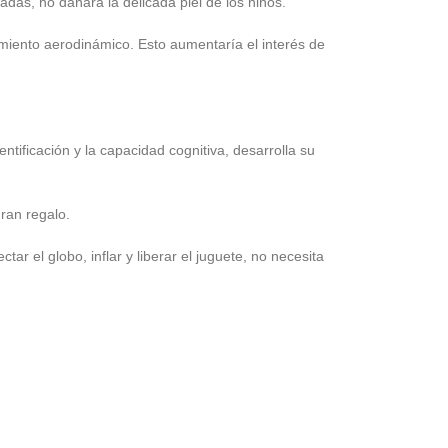
adas, no dañará la delicada piel de los niños.
miento aerodinámico. Esto aumentaría el interés de
tificación y la capacidad cognitiva, desarrolla su
gran regalo.
ar el globo, inflar y liberar el juguete, no necesita