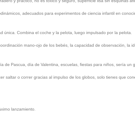
ero y práctico, no es tóxico y seguro, superficie lisa sin esquinas afil
odinámicos, adecuados para experimentos de ciencia infantil en conoci
ad única. Combina el coche y la pelota, luego impulsado por la pelota.
ordinación mano-ojo de los bebés, la capacidad de observación, la iden
, día de Pascua, día de Valentina, escuelas, fiestas para niños, sería un 
 saltar o correr gracias al impulso de los globos, solo tienes que conect
máximo lanzamiento.