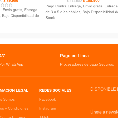
$
89.900
$
105.900
eresante en solo unos
00
$
211.900
Pago Contra Entrega, Envió gratis, Entrega
 Envió gratis, Entrega
de 3 a 5 días hábiles, Bajo Disponibilidad d
, Bajo Disponibilidad de
Stock
Hervidor De Huevos En Forma De Gallina,
a Dental Minions,
puedes hervir hasta 7 huevos a la vez.
il desmontable y
Cuenta con un diseño compacto y
agradable, ideal para la cocina.
 en baño o aseo, nomas
Se necesita sólo 11 minutos para cocinar l
didos.
huevos.
/7.
Pago en Línea.
solo toque, A los niños
anta cepillarse los
 Por WhatsApp
Procesadores de pago Seguros.
DISPONIBLE 
MACION LEGAL
REDES SOCIALES
es Somos
Facebook
os y Condiciones
Instagram
Únete a newsle
Contra Entrega
Tiktok