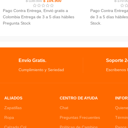
$
104.900
partido de fútbol int
$
138.900
$
179.9
minutos.
NUEVO
Pago Contra Entrega, Envió gratis a
Pago Contra Entrega,
Colombia Entrega de 3 a 5 días hábiles
de 3 a 5 días hábiles
Pregunta Stock
Stock.
Asiento Silla Entrenamiento De Baño Bebe,
Dispensador De Crem
reduce la carga para limpiarlo después de
Montaje fácil, Mandr
cada uso.
reutilizable.
Orinal para niños es realmente seguro ya
Excelente para usar
que está hecho de material PP no tóxico e
pasta de dientes per
Envío Gratis.
Soporte 24
inodoro.
Facil de usar con un 
Diseño ergonómico con respaldo alto
les encanta y les enc
Cumplimiento y Seriedad
Escribenos
proporciona comodidad y apoyo a la
dientes.
columna vertebral
ALIADOS
CENTRO DE AYUDA
INFOR
Zapatillas
Chat
Quien
Ropa
Preguntas Frecuentes
Términ
Calzado Col
Políticas de Cambios
Pagos 