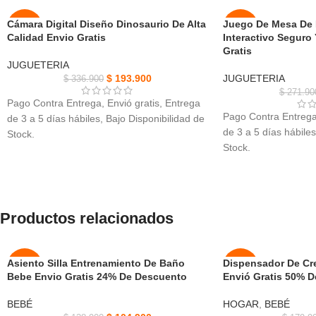
Cámara Digital Diseño Dinosaurio De Alta
Juego De Mesa De F
-42%
-50%
Calidad Envio Gratis
Interactivo Seguro
Gratis
NUEVO
NUEVO
JUGUETERIA
$
193.900
JUGUETERIA
$
336.900
$
271.90
Pago Contra Entrega, Envió gratis, Entrega
Pago Contra Entrega,
de 3 a 5 días hábiles, Bajo Disponibilidad de
de 3 a 5 días hábiles
Stock.
Stock.
Cámara Digital Diseño Dinosaurio De Alta
Juego De Mesa De Fú
Calidad, cámaras duales, pantalla de 2,4
de material ABS de a
pulgadas.
forma segura.
Es un dispositivo multifuncional que combina
Proporcion durabilid
fotografía, impresión y aprendizaje.
Productos relacionados
uso a largo plazo, R
Herramienta educativa, ayudando a los
padres, etc.
niños a aprender sobre los dinosaurios y la
Es una buena manera
fotografía.
Asiento Silla Entrenamiento De Baño
Dispensador De Cr
-24%
-50%
ejercitar la coordina
Diseño compacto y liviano de la impresora
Bebe Envio Gratis 24% De Descuento
Envió Gratis 50% 
habilidades sociales.
con cámara P3 Dinosaur, fácil de transportar
AGOT
NUEVO
Es fácil de configura
BEBÉ
HOGAR
,
BEBÉ
y usar.
ADO