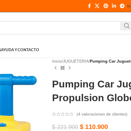
S
G
AYUDA Y CONTACTO
Inicio
JUGUETERIA
Pumping Car Juguete
Pumping Car Ju
Propulsion Glob
(
4
valoraciones de clientes)
$
110.900
$
221.900