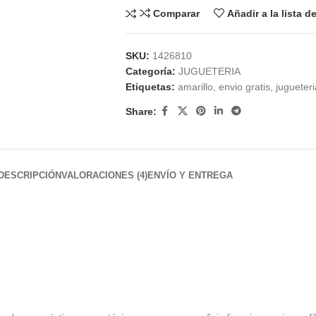
Comparar
Añadir a la lista 
SKU:
1426810
Categoría:
JUGUETERIA
Etiquetas:
amarillo
,
envio gratis
,
jugueteri
Share:
DESCRIPCIÓN
VALORACIONES (4)
ENVÍO Y ENTREGA