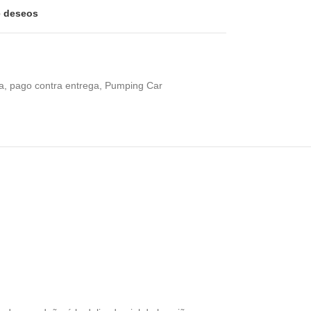
de deseos
a
,
pago contra entrega
,
Pumping Car