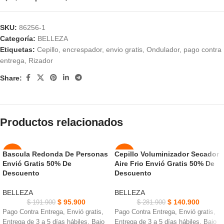
SKU:
86256-1
Categoría:
BELLEZA
Etiquetas:
Cepillo
,
encrespador
,
envio gratis
,
Ondulador
,
pago contra
entrega
,
Rizador
Share:
Productos relacionados
Bascula Redonda De Personas
Cepillo Voluminizador Secador
-50%
-50%
Envió Gratis 50% De
Aire Frio Envió Gratis 50% De
Descuento
Descuento
NUEVO
NUEVO
BELLEZA
BELLEZA
$
95.900
$
140.900
$
191.900
$
281.900
Pago Contra Entrega, Envió gratis,
Pago Contra Entrega, Envió gratis,
Entrega de 3 a 5 días hábiles, Bajo
Entrega de 3 a 5 días hábiles, Bajo