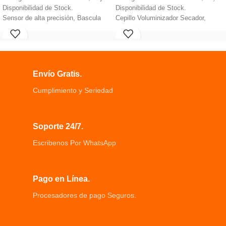
Disponibilidad de Stock.
Disponibilidad de Stock.
Sensor de alta precisión, Bascula
Cepillo Voluminizador Secador,
Redonda.
Material: Plástico.
Plataforma de vidrio templado de
3 configuraciones de calor/velocidad
6mm,Pantalla digital
para flexibilidad de peinado
Apagado automático on/off,
1100 vatios de potencia
Medición en Kg o Lb.
proporcionan el calor justo.
Envío Gratis.
Capacidad hasta de 180 Kg.
diseño único de cepillo ovalado para
alisar el cabello
Cumplimiento y Seriedad
Soporte 24/7.
Escribenos Por WhatsApp
Pago en Línea.
Procesadores de pago Seguros.