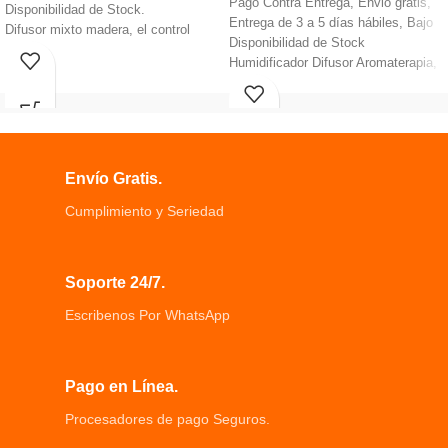
Pago Contra Entrega, Envió gratis,
Disponibilidad de Stock.
Entrega de 3 a 5 días hábiles, Bajo
Difusor mixto madera, el control
Disponibilidad de Stock
remoto, puede encender/Apagar.
Humidificador Difusor Aromaterapia,
Humidificar el aire seco durante 8 a
Funcionamiento Corriente: 300-
13 horas con vapor alto/bajo.
450mA.
Tanque de agua de gran capacidad
Material: PC + componentes
puede llenarse con 500-700ml de
electrónicos, Voltaje: D C5V,
agua.
Potencia: 2,5W.
Envío Gratis.
Utilice agua limpia del grifo y no
añadas desechos grasos en polvo
Cumplimiento y Seriedad
que puedan obstruir el filtro en la
botella.
Soporte 24/7.
Escribenos Por WhatsApp
Pago en Línea.
Procesadores de pago Seguros.