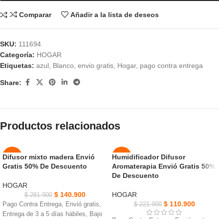
Comparar
Añadir a la lista de deseos
SKU:
111694
Categoría:
HOGAR
Etiquetas:
azul
,
Blanco
,
envio gratis
,
Hogar
,
pago contra entrega
Share:
Productos relacionados
Difusor mixto madera Envió
Humidificador Difusor
-50%
-50%
Gratis 50% De Descuento
Aromaterapia Envió Gratis 50%
De Descuento
NUEVO
NUEVO
HOGAR
$
140.900
HOGAR
$
281.900
$
110.900
Pago Contra Entrega, Envió gratis,
$
221.900
Entrega de 3 a 5 días hábiles, Bajo