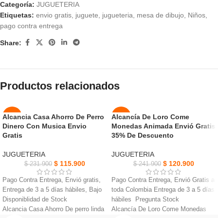
Categoría:
JUGUETERIA
Etiquetas:
envio gratis
,
juguete
,
jugueteria
,
mesa de dibujo
,
Niños
,
pago contra entrega
Share:
Productos relacionados
Alcancia Casa Ahorro De Perro
Alcancía De Loro Come
-50%
-50%
Dinero Con Musica Envio
Monedas Animada Envió Gratis
Gratis
35% De Descuento
NUEVO
NUEVO
JUGUETERIA
JUGUETERIA
$
115.900
$
120.900
$
231.900
$
241.900
Pago Contra Entrega, Envió gratis,
Pago Contra Entrega, Envió Gratis a
Entrega de 3 a 5 días hábiles, Bajo
toda Colombia Entrega de 3 a 5 días
Disponiblidad de Stock
hábiles Pregunta Stock
Alcancia Casa Ahorro De perro linda
Alcancía De Loro Come Monedas