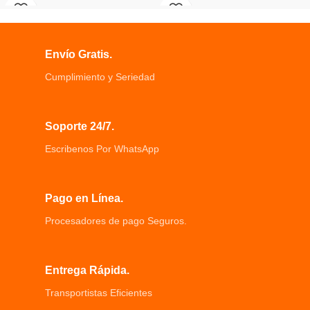
casa perro se escapa y coge su
Animada, • Material: Carcasa en
dinero con musica
plástico.
La caja de dinero es una excelente
Divertido, práctico y muy fácil de
manera de ahorrar dinero de una
usar a tus niños les encantara.
Envío Gratis.
manera divertida
Movimientos realistas y acepta
La alcancia tiene una hucha
todos los tamaños de monedas.
Cumplimiento y Seriedad
electrica su fuente de alimentacion
es 3 pilas AA
Soporte 24/7.
Escribenos Por WhatsApp
Pago en Línea.
Procesadores de pago Seguros.
Entrega Rápida.
Transportistas Eficientes