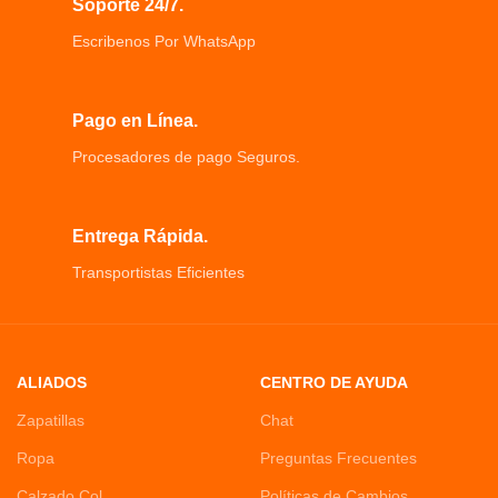
Soporte 24/7.
necesario cambiar las baterías con
frecuencia.
Escribenos Por WhatsApp
Funciona acoplándolo a una ventana
o puerta y creando una unión entre
un sensor y un imán.
Protege múltiples entradas Puertas,
Pago en Línea.
ventanas, entrada de garaje,
Procesadores de pago Seguros.
armarios y cajones
Entrega Rápida.
Transportistas Eficientes
ALIADOS
CENTRO DE AYUDA
Zapatillas
Chat
Ropa
Preguntas Frecuentes
Calzado Col
Políticas de Cambios