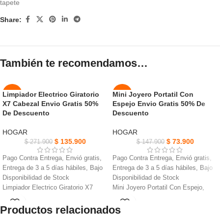
tapete
Share:
También te recomendamos…
Limpiador Electrico Giratorio
Mini Joyero Portatil Con
-50%
-50%
X7 Cabezal Envio Gratis 50%
Espejo Envio Gratis 50% De
De Descuento
Descuento
NUEVO
NUEVO
HOGAR
HOGAR
$
135.900
$
73.900
$
271.900
$
147.900
Pago Contra Entrega, Envió gratis,
Pago Contra Entrega, Envió gratis,
Entrega de 3 a 5 días hábiles, Bajo
Entrega de 3 a 5 días hábiles, Bajo
Disponibilidad de Stock
Disponibilidad de Stock
Limpiador Electrico Giratorio X7
Mini Joyero Portatil Con Espejo,
Cabezal, aborda fácilmente todos
Mantén tus joyas organizadas y
Productos relacionados
tus desafíos de limpieza.
listas para encontrar.
Combinando energía eléctrica con
Es conveniente para llevarlo en el