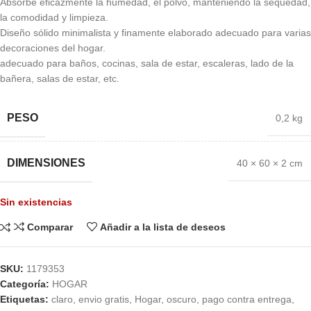
Absorbe eficazmente la humedad, el polvo, manteniendo la sequedad,
la comodidad y limpieza.
Diseño sólido minimalista y finamente elaborado adecuado para varias
decoraciones del hogar.
adecuado para baños, cocinas, sala de estar, escaleras, lado de la
bañera, salas de estar, etc.
PESO
0,2 kg
DIMENSIONES
40 × 60 × 2 cm
Sin existencias
Comparar
Añadir a la lista de deseos
SKU:
1179353
Categoría:
HOGAR
Etiquetas:
claro
,
envio gratis
,
Hogar
,
oscuro
,
pago contra entrega
,