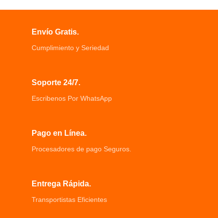
construcción compacta simple y
llamadas telefónicas, jugando juegos
conveniente de carga
y jugando trucos a amigos
Modo de carga rápida permite hasta
La tarjeta de sonido se pueden
Envío Gratis.
2 ⨉ más rápido de carga inalámbrica
separar y combinar adecuado en
Cumplimiento y Seriedad
Carga Rápida 10W Compatibilidad
interiores y exteriores
con diversos modelos de celular
Diseñados para proporcionarte un
Altura de 0.5 cm y Diámetro de 9.8
sonido de alta calidad y una
cm
reducción de ruido omnidireccional
Soporte 24/7.
El conector de 0.138 in te dará las
oportunidades ilimitadas para PC,
Escribenos Por WhatsApp
laptop
Utiliza dos adaptadores de cable de
audio compatibles con PS4, Xbox
Pago en Línea.
One, Xbox 360, Smartphone
Procesadores de pago Seguros.
Entrega Rápida.
Transportistas Eficientes