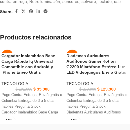
contra entrega
,
Retroiluminación
,
sensores
,
sofware
,
teclado
,
usb
Share:
Productos relacionados
Cargador Inalambrico Base
Diademas Auriculares
-50%
-50%
Carga Rápida Iq Universal
Audífonos Gamer Kotion
Compatible con Android y
G2200 Micrófono Estéreo Luz
NUEVO
NUEVO
iPhone Envio Gratis
LED Videojuegos Envio Gratis
TECNOLOGIA
TECNOLOGIA
$
95.900
$
129.900
$
191.900
$
259.900
Pago Contra Entrega, Envió gratis a
Pago Contra Entrega, Envió gratis a
Colombia Entrega de 3 a 5 días
Colombia Entrega de 3 a 5 días
hábiles Pregunta Stock
hábiles Pregunta Stock
Cargador Inalambrico Base Carga
Diademas Auriculares Audífonos
Rápida Iq •5W carga estándar para
Gamer Kotion G2200
cambio de voz
todos los dispositivos
un nuevo chip de 3
Indicadores LED, ultra delgada, y
Puedes cambiar tu voz haciendo