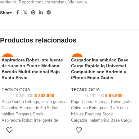
vehiculo
,
Reproductor
,
transmisor
,
Vigilancia
Share:
Productos relacionados
Aspiradora Robot Inteligente
Cargador Inalambrico Base
-42%
-50%
de succión Fuerte Mediana
Carga Rápida Iq Universal
AGOT
Barrido Multifuncional Bajo
Compatible con Android y
NUEVO
ADO
Ruido Envio
iPhone Envio Gratis
NUEVO
TECNOLOGIA
TECNOLOGIA
$
203.900
$
95.900
$
349.900
$
191.900
Pago Contra Entrega, Envió gratis a
Pago Contra Entrega, Envió gratis a
Colombia Entrega de 3 a 5 días
Colombia Entrega de 3 a 5 días
hábiles Pregunta Stock
hábiles Pregunta Stock
Aspiradora Robot Inteligente de
Cargador Inalambrico Base Carga
succión Fuerte Paño absorbente de
Rápida Iq •5W carga estándar para
agua de algodón suave
todos los dispositivos