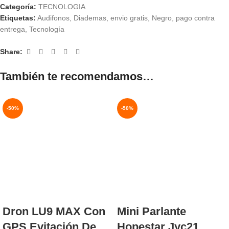
Categoría:
TECNOLOGIA
Etiquetas:
Audifonos
,
Diademas
,
envio gratis
,
Negro
,
pago contra
entrega
,
Tecnología
Share:
También te recomendamos…
-50%
-50%
AGOTADO
NUEVO
NUEVO
Dron LU9 MAX Con
Mini Parlante
GPS Evitación De
Hopestar Jyc21