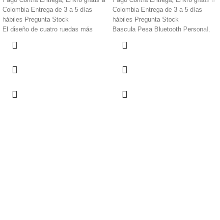
Colombia Entrega de 3 a 5 días
Colombia Entrega de 3 a 5 días
hábiles Pregunta Stock
hábiles Pregunta Stock
El diseño de cuatro ruedas más
Bascula Pesa Bluetooth Personal,
estable, las bolsas son fáciles de
Entorno de almacenamiento: -10
agarrar y no es fácil caerse
140.0 °f.
Manija suave del amortiguador.
Comunicación inalámbrica: bluetooth
Material ultra suave para proteger
versión 4.0 y superior, capacidad:
las manos de su bebé.
6.6 lbs - 44.1 lbs.
Ensancha los neumáticos
Util para culturistas y aquellos que
silenciosos bajo nivel de ruido,
están comprometidos a perder peso
protege el piso.
Andador Para Bebes Mini Bicicleta,
Ruedas dobles delanteras y
traseras.
Envío Gratis.
Cumplimiento y Seriedad