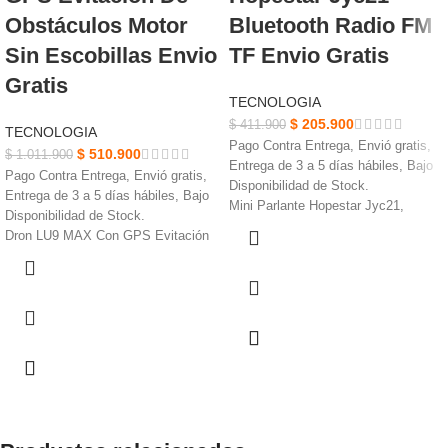
Obstáculos Motor
Bluetooth Radio FM
Sin Escobillas Envio
TF Envio Gratis
Gratis
TECNOLOGIA
$
205.900
$
411.900
TECNOLOGIA
Pago Contra Entrega, Envió gratis,
$
510.900
$
1.011.900
Entrega de 3 a 5 días hábiles, Bajo
Pago Contra Entrega, Envió gratis,
Disponibilidad de Stock.
Entrega de 3 a 5 días hábiles, Bajo
Mini Parlante Hopestar Jyc21,
Disponibilidad de Stock.
Fuerte calidad de sonido de
Dron LU9 MAX Con GPS Evitación
soldadura, súper bajo FM
De Obstáculos, Material: ABS,
Búsqueda automática de Bluetooth,
hardware, electrónica
admite archivos de música en
Batería corporal: Batería de 7,4 V
formato MP3.
3500mAh, Batería control remoto:
Admite tarjeta TF, Bluetooth con
Batería de 3,7 V 800mAh.
llamada, reproducción de archivos,
Tiempo de carga: aproximadamente
Malla de hierro + artesanía.
150 minutos, Tiempo de vuelo: unos
Admite MP3/MP4/ordenador externo
25 minutos
y otras funciones de entrada de
Distancia de control remoto: unos
audio (AUX)
600 metros, Distancia transmisión
Admite música LED, luz intermitente