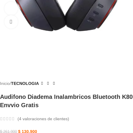
Ver vídeo
Haga Clic Para Ampliar
Inicio
TECNOLOGIA
Audifono Diadema Inalambricos Bluetooth K80
Envvio Gratis
(
4
valoraciones de clientes)
$
130.900
$
261.900