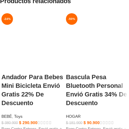
Productos relacionados
imágenes: 800 metros
admite 6 modos, Potencia de salida:
Frecuencia del control remoto: 2,4g,
5W * 1
Lente superior imagen 8k (7680 P x
-24%
-50%
4320p).
NUEVO
NUEVO
Andador Para Bebes
Bascula Pesa
Mini Bicicleta Envió
Bluetooth Personal
Gratis 22% De
Envió Gratis 34% De
Descuento
Descuento
BEBÉ
,
Toys
HOGAR
$
290.900
$
90.900
$
380.900
$
181.900
Pago Contra Entrega, Envió gratis a
Pago Contra Entrega, Envió gratis a