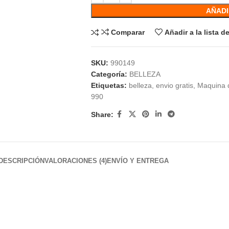
AÑADI
Comparar
Añadir a la lista 
SKU:
990149
Categoría:
BELLEZA
Etiquetas:
belleza
,
envio gratis
,
Maquina 
990
Share:
DESCRIPCIÓN
VALORACIONES (4)
ENVÍO Y ENTREGA