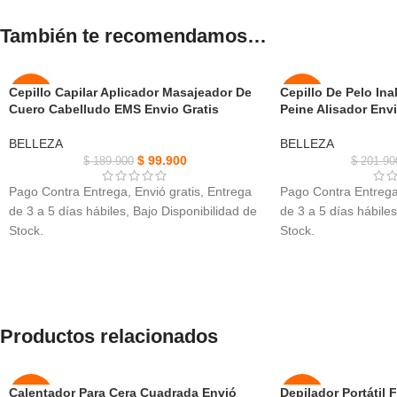
También te recomendamos…
Cepillo Capilar Aplicador Masajeador De
Cepillo De Pelo Ina
-47%
-50%
Cuero Cabelludo EMS Envio Gratis
Peine Alisador Envi
AGOT
NUEVO
BELLEZA
BELLEZA
ADO
$
99.900
$
189.900
$
201.90
NUEVO
Pago Contra Entrega, Envió gratis, Entrega
Pago Contra Entrega,
de 3 a 5 días hábiles, Bajo Disponibilidad de
de 3 a 5 días hábiles
Stock.
Stock.
Cepillo Capilar Aplicador Masajeador, carga
Cepillo De Pelo Inalá
USB es fácil con tu cargador de batería
Fabricada con materi
portátil.
calidad.
El masajeador eléctrico puede durar hasta
Cuenta con una bate
una semana con una carga completa.
ofrece uso prolonga
Productos relacionados
Tamaño perfecto hace que sea conveniente
carga frecuente.
para llevar a cualquier lugar, en cualquier
Innovador peine de 3
momento.
dientes garantiza un
Calentador Para Cera Cuadrada Envió
Depilador Portátil
-50%
-40%