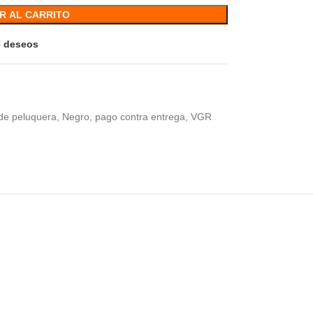
R AL CARRITO
de deseos
de peluquera
,
Negro
,
pago contra entrega
,
VGR