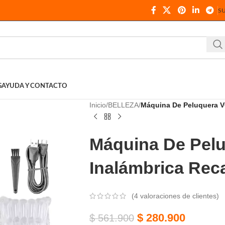
S
G
AYUDA Y CONTACTO
Inicio
BELLEZA
Máquina De Peluquera V
Máquina De Pel
Inalámbrica Reca
(
4
valoraciones de clientes)
$
280.900
$
561.900