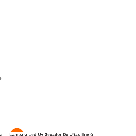
e
de
z
Lampara Led-Uv Secador De Uñas Envió
Masajeador alta 
-32%
-50%