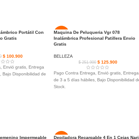
lámbrico Portátil Con
Maquina De Peluqueria Vgr 078
-50%
o Gratis
Inalámbrica Profesional Patillera Envio
Gratis
NUEVO
$
100.900
BELLEZA
0
$
125.900
$
251.900
 Envió gratis, Entrega
Pago Contra Entrega, Envió gratis, Entrega
, Bajo Disponibilidad de
de 3 a 5 días hábiles, Bajo Disponibilidad d
Stock.
mbrico Portátil,
Maquina De Peluqueria Vgr 078, Material 
al resistente de alta
la hoja: acero inoxidable con una de
Potencia: 5w.
ría de 4000 mAh,
Pantalla LCD, permite ver la potencia
do sin necesidad de
restante, fácil de usar,
Modelo simple,
práctico y elegante.
60° con tres filas de
Diseñada para un recorte suave, rápido y
 deslizamiento suave sin
 Femenino Impermeable
Depiladora Recargable 4 En 1 Cejas Nari
-50%