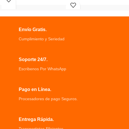
Rápida Iq •5W carga estándar para
almacenar miles de fotos.
todos los dispositivos
Puede tomar fotos continuamente
Indicadores LED, ultra delgada, y
durante 3-5 horas después de
construcción compacta simple y
cargarse completamente.
conveniente de carga
Nuestra cámara para niños incorpora
Envío Gratis.
Modo de carga rápida permite hasta
batería recargable de 1200 mAh.
2 ⨉ más rápido de carga inalámbrica
Cumplimiento y Seriedad
Carga Rápida 10W Compatibilidad
con diversos modelos de celular
Altura de 0.5 cm y Diámetro de 9.8
Soporte 24/7.
cm
Escribenos Por WhatsApp
Pago en Línea.
Procesadores de pago Seguros.
Entrega Rápida.
Transportistas Eficientes