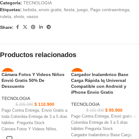
Categoría:
TECNOLOGIA
Etiquetas:
bebida
,
envio gratis
,
fiesta
,
juego
,
Pago contraentrega
,
ruleta
,
shots
,
vasos
Share:
Productos relacionados
Cámara Fotos Y Videos Niños
Cargador Inalambrico Base
-46%
-50%
Envió Gratis 50% De
Carga Rápida Iq Universal
AGOT
Descuento
Compatible con Android y
NUEVO
ADO
iPhone Envio Gratis
TECNOLOGIA
NUEVO
$
110.900
TECNOLOGIA
$
205.900
$
95.900
Pago Contra Entrega, Envió Gratis a
$
191.900
Pago Contra Entrega, Envió gratis a
toda Colombia Entrega de 3 a 5 días
Colombia Entrega de 3 a 5 días
hábiles Pregunta Stock
hábiles Pregunta Stock
Cámara Fotos Y Videos Niños,
Cargador Inalambrico Base Carga
incorpora una tarjeta micro SD para