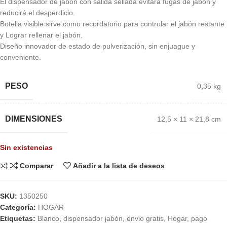
El dispensador de jabón con salida sellada evitará fugas de jabón y
reducirá el desperdicio.
Botella visible sirve como recordatorio para controlar el jabón restante
y Lograr rellenar el jabón.
Diseño innovador de estado de pulverización, sin enjuague y
conveniente.
PESO
0,35 kg
DIMENSIONES
12,5 × 11 × 21,8 cm
Sin existencias
Comparar
Añadir a la lista de deseos
SKU:
1350250
Categoría:
HOGAR
Etiquetas:
Blanco
,
dispensador jabón
,
envio gratis
,
Hogar
,
pago