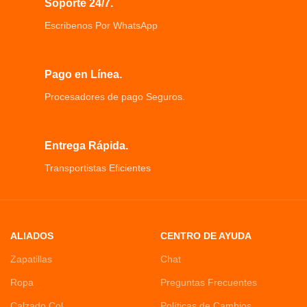
Soporte 24/7.
preocupaciones
multifunción Mango extendido, arco
La botella interior está hecha de
ergonómico científico,
Escribenos Por WhatsApp
material de protección ambiental
solución perfecta para los problemas
Para mascotas de grado bebé y se
de limpieza de la espalda.
puede utilizar con estándares
internacionales.
Pago en Línea.
Procesadores de pago Seguros.
Entrega Rápida.
Transportistas Eficientes
ALIADOS
CENTRO DE AYUDA
Zapatillas
Chat
Ropa
Preguntas Frecuentes
Calzado Col
Políticas de Cambios