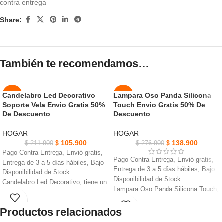
contra entrega
Share:
También te recomendamos…
Candelabro Led Decorativo
Lampara Oso Panda Silicona
-50%
-50%
Soporte Vela Envio Gratis 50%
Touch Envio Gratis 50% De
De Descuento
Descuento
NUEVO
NUEVO
HOGAR
HOGAR
$
105.900
$
138.900
$
211.900
$
276.900
Pago Contra Entrega, Envió gratis,
Pago Contra Entrega, Envió gratis,
Entrega de 3 a 5 días hábiles, Bajo
Entrega de 3 a 5 días hábiles, Bajo
Disponibilidad de Stock
Disponibilidad de Stock
Candelabro Led Decorativo, tiene un
Lampara Oso Panda Silicona Touch,
diseño abierto que imita una hoja o
Materiales: Silicona suave y ABS,
una llama.
Productos relacionados
seguros y no tóxicos.
Es ideal para su uso en salones,
Gracias a su tecnología LED,