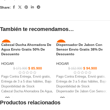
Share:
También te recomendamos…
Cabezal Ducha Ahorradora De
Dispensador De Jabon Con
-50%
-38%
Agua Envio Gratis 50% De
Sensor Envio Gratis 38% De
AGOT
Descuento
Descuento
NUEVO
ADO
HOGAR
HOGAR
NUEVO
$
85.900
$
94.900
$
171.900
$
152.900
Pago Contra Entrega, Envió gratis,
Pago Contra Entrega, Envió gratis,
Entrega de 3 a 5 días hábiles, Bajo
Entrega de 3 a 5 días hábiles, Bajo
Disponibilidad de Stock
Disponibilidad de Stock
Cabezal Ducha Ahorradora De Agua,
Dispensador De Jabon Con Sensor,
Una gran alternativa a tu cabezal de
Distancia de inducción: 3-5cm/1,18-
Productos relacionados
ducha de alta presión.
1,96 pulgadas.
Nunca más volverá a ser molestado
El dispensador de jabón con salida