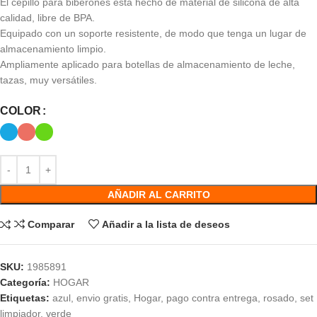
El cepillo para biberones está hecho de material de silicona de alta
calidad, libre de BPA.
Equipado con un soporte resistente, de modo que tenga un lugar de
almacenamiento limpio.
Ampliamente aplicado para botellas de almacenamiento de leche,
tazas, muy versátiles.
COLOR
AÑADIR AL CARRITO
Comparar
Añadir a la lista de deseos
SKU:
1985891
Categoría:
HOGAR
Etiquetas:
azul
,
envio gratis
,
Hogar
,
pago contra entrega
,
rosado
,
set
limpiador
,
verde