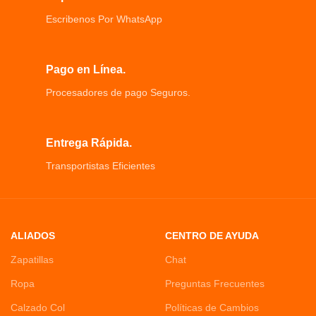
frecuencia.
ergonómico científico,
Escribenos Por WhatsApp
Funciona acoplándolo a una ventana
solución perfecta para los problemas
o puerta y creando una unión entre
de limpieza de la espalda.
un sensor y un imán.
Protege múltiples entradas Puertas,
Pago en Línea.
ventanas, entrada de garaje,
Procesadores de pago Seguros.
armarios y cajones
Entrega Rápida.
Transportistas Eficientes
ALIADOS
CENTRO DE AYUDA
Zapatillas
Chat
Ropa
Preguntas Frecuentes
Calzado Col
Políticas de Cambios