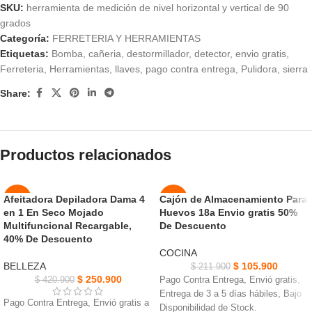
SKU:
herramienta de medición de nivel horizontal y vertical de 90
grados
Categoría:
FERRETERIA Y HERRAMIENTAS
Etiquetas:
Bomba
,
cañeria
,
destormillador
,
detector
,
envio gratis
,
Ferreteria
,
Herramientas
,
llaves
,
pago contra entrega
,
Pulidora
,
sierra
Share:
Productos relacionados
Afeitadora Depiladora Dama 4
Cajón de Almacenamiento Para
-40%
-50%
en 1 En Seco Mojado
Huevos 18a Envio gratis 50%
AGOT
Multifuncional Recargable,
De Descuento
NUEVO
ADO
40% De Descuento
COCINA
BELLEZA
$
105.900
$
211.900
$
250.900
$
420.900
Pago Contra Entrega, Envió gratis,
Entrega de 3 a 5 días hábiles, Bajo
Pago Contra Entrega, Envió gratis a
Disponibilidad de Stock.