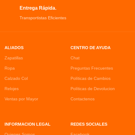
Alisar tus líneas faciales, alisar tus
Entrega Rápida.
arrugas y mejorar la circulación
Transportistas Eficientes
sanguínea.
ALIADOS
CENTRO DE AYUDA
Zapatillas
Chat
Ropa
Preguntas Frecuentes
Calzado Col
Políticas de Cambios
Relojes
Políticas de Devolucion
Ventas por Mayor
Contactenos
INFORMACION LEGAL
REDES SOCIALES
Quienes Somos
Facebook