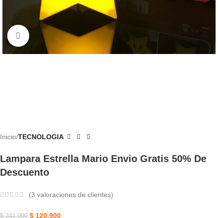
Haga Clic Para Ampliar
Inicio
TECNOLOGIA
Lampara Estrella Mario Envio Gratis 50% De
Descuento
(
3
valoraciones de clientes)
$
120.900
$
241.900