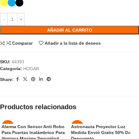
AÑADIR AL CARRITO
Comparar
Añadir a la lista de deseos
SKU:
64393
Categoría:
HOGAR
Share:
Productos relacionados
Alarma Con Sensor Anti Robo
Astronauta Proyector Luz
-50%
-50%
Para Puertas Inalámbrico Para
Medida Envió Gratis 50% De
Ventana Maxima Seguridad
Descuento
NUEVO
NUEVO