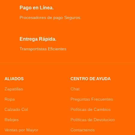
un sensor y un imán.
Protege múltiples entradas Puertas,
Pago en Línea.
ventanas, entrada de garaje,
Procesadores de pago Seguros.
armarios y cajones
Entrega Rápida.
Transportistas Eficientes
ALIADOS
CENTRO DE AYUDA
Zapatillas
Chat
Ropa
Preguntas Frecuentes
Calzado Col
Políticas de Cambios
Relojes
Políticas de Devolucion
Ventas por Mayor
Contactenos