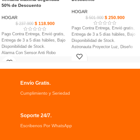
50% de Descuento
HOGAR
HOGAR
$
250.900
$
501.900
$
118.900
$
237.900
Pago Contra Entrega, Envió gratis,
Pago Contra Entrega, Envió gratis,
Entrega de 3 a 5 días hábiles, Bajo
Entrega de 3 a 5 días hábiles, Bajo
Disponibilidad de Stock.
Disponibilidad de Stock.
Astronauta Proyector Luz, Diseño
Alarma Con Sensor Anti Robo
especial: Diseño de astronauta.
detecta movimientos desde un área
Ajuste libre de 360° de la cabeza del
sorprendentemente amplia
astronauta.
La capacidad de la alarma antirrobo
Proyección de cielo estrellado y
para mejorar la seguridad de su
proyección de galaxias.
Envío Gratis.
hogar le dará tranquilidad.
La sirena de alarma de perforación
Cumplimiento y Seriedad
con sonido fuerte no solo avisará de
acceso no autorizado
No es necesario cableado. No es
Soporte 24/7.
necesario cambiar las baterías con
frecuencia.
Escribenos Por WhatsApp
Funciona acoplándolo a una ventana
o puerta y creando una unión entre