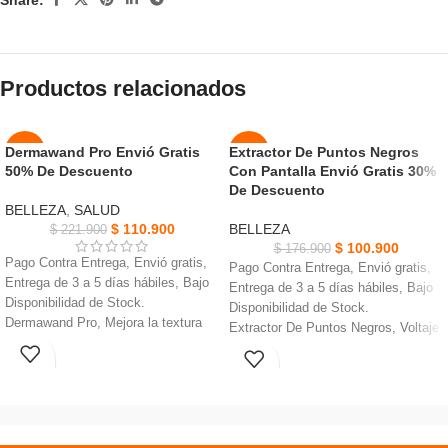
Productos relacionados
Dermawand Pro Envió Gratis
Extractor De Puntos Negros
-50%
-43%
50% De Descuento
Con Pantalla Envió Gratis 30%
AGOT
De Descuento
NUEVO
ADO
BELLEZA
,
SALUD
$
110.900
BELLEZA
$
221.900
NUEVO
$
100.900
$
176.900
Pago Contra Entrega, Envió gratis,
Pago Contra Entrega, Envió gratis,
Entrega de 3 a 5 días hábiles, Bajo
Entrega de 3 a 5 días hábiles, Bajo
Disponibilidad de Stock.
Disponibilidad de Stock.
Dermawand Pro, Mejora la textura
Extractor De Puntos Negros, Voltaje
de la piel y la circulación.
: Corriente continua 5V
3 niveles de tratamiento
Contiene 4 tipos de sondas de
adicionales, disminuye apariencia de
belleza para múltiples opciones
ojos hinchados
Diseño inalámbrico con pantalla
Cuidado de la piel micro corriente
LED.
mejora la circulación trayendo