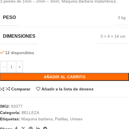
3 peines de 1mm – 2mm – 3mm, Maquina Barbera Inalámbrica .
PESO
3 kg
DIMENSIONES
3 × 4 × 14 cm
12 disponibles
AÑADIR AL CARRITO
Comparar
Añadir a la lista de deseos
SKU:
92077
Categoría:
BELLEZA
Etiquetas:
Maquina barbera
,
Patillas
,
Unisex
Share: