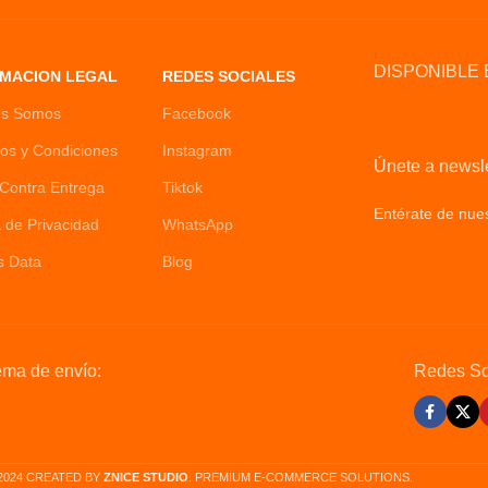
acial
DISPONIBLE 
MACION LEGAL
REDES SOCIALES
es Somos
Facebook
os y Condiciones
Instagram
Únete a newsle
Contra Entrega
Tiktok
Entérate de nues
a de Privacidad
WhatsApp
Policy
s Data
Blog
ema de envío:
Redes So
2024 CREATED BY
ZNICE STUDIO
. PREMIUM E-COMMERCE SOLUTIONS.