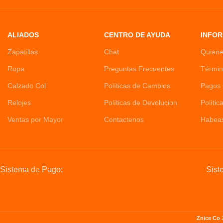
mujer/axila corporal f
ALIADOS
CENTRO DE AYUDA
INFOR
Zapatillas
Chat
Quien
Ropa
Preguntas Frecuentes
Términ
Calzado Col
Políticas de Cambios
Pagos 
Relojes
Políticas de Devolucion
Polític
Ventas por Mayor
Contactenos
Habea
Sistema de Pago:
Sist
Znice Co