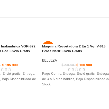
 Inalámbrica VGR-972
Maquina Recortadora 2 En 1 Vgr V-613
-50%
a Led Envio Gratis
Pelos Nariz Envio Gratis
NUEVO
BELLEZA
$
195.900
$
100.900
0
$
201.900
 Envió gratis, Entrega
Pago Contra Entrega, Envió gratis, Entrega
, Bajo Disponibilidad de
de 3 a 5 días hábiles, Bajo Disponibilidad d
Stock.
Inalámbrica VGR-972,
Maquina Recortadora 2 En 1 Vgr V-613,
ilmente todo tipo de
proporcionando precisión de alto
rendimiento.
svanecidos en el cabello
Tiempo de Carga: 1,5 horas, Tiempo de