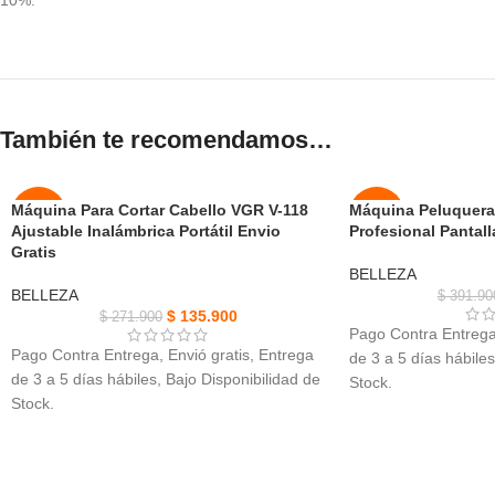
10%.
También te recomendamos…
Máquina Para Cortar Cabello VGR V-118
Máquina Peluquera
-50%
-50%
Ajustable Inalámbrica Portátil Envio
Profesional Pantall
Gratis
NUEVO
NUEVO
BELLEZA
BELLEZA
$
391.90
$
135.900
$
271.900
Pago Contra Entrega,
Pago Contra Entrega, Envió gratis, Entrega
de 3 a 5 días hábiles
de 3 a 5 días hábiles, Bajo Disponibilidad de
Stock.
Stock.
Máquina Peluquera 
Máquina Para Cortar Cabello VGR V-118
silenciosa, corta fác
Ajustable, opciones de estilo versátiles y fácil
cabello.
mezcla.
crea todo tipo de de