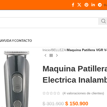
S
G
AYUDA Y CONTACTO
Inicio
BELLEZA
Maquina Patillera VGR V-
Maquina Patiller
Electrica Inalam
(
4
valoraciones de clientes)
$
150.900
$
301.900