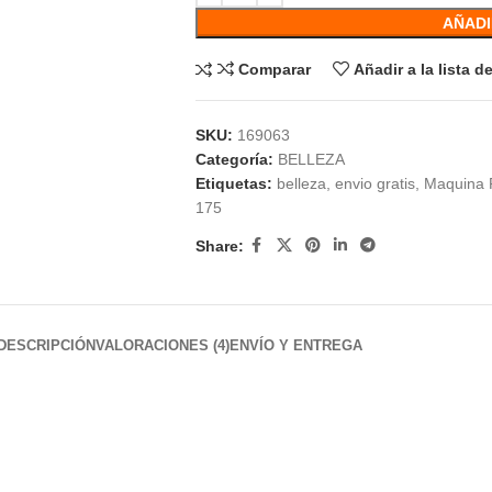
AÑADI
Comparar
Añadir a la lista 
SKU:
169063
Categoría:
BELLEZA
Etiquetas:
belleza
,
envio gratis
,
Maquina P
175
Share:
DESCRIPCIÓN
VALORACIONES (4)
ENVÍO Y ENTREGA