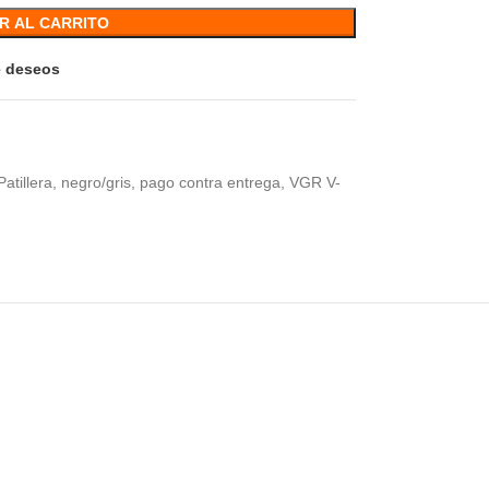
R AL CARRITO
de deseos
atillera
,
negro/gris
,
pago contra entrega
,
VGR V-