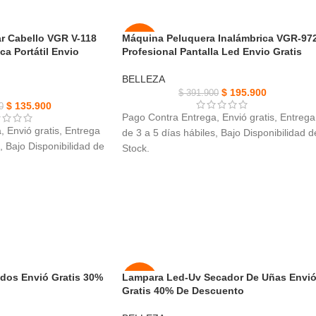
r Cabello VGR V-118
Máquina Peluquera Inalámbrica VGR-97
-50%
ca Portátil Envio
Profesional Pantalla Led Envio Gratis
NUEVO
BELLEZA
$
195.900
$
391.900
$
135.900
0
Pago Contra Entrega, Envió gratis, Entrega
 Envió gratis, Entrega
de 3 a 5 días hábiles, Bajo Disponibilidad d
, Bajo Disponibilidad de
Stock.
Máquina Peluquera Inalámbrica VGR-972,
r Cabello VGR V-118
silenciosa, corta fácilmente todo tipo de
 estilo versátiles y fácil
cabello.
crea todo tipo de desvanecidos en el cabel
encia de corte en casa
del cliente, como también hacer líneas
átil y eficiente.
perfectas.
longitud de corte de 0,8
Gran capacidad que puedes usar
o inoxidable cortes
inalámbricamente hasta por 180 minutos
dos Envió Gratis 30%
Lampara Led-Uv Secador De Uñas Envi
-32%
consecutivos.
Gratis 40% De Descuento
las de acero inoxidable
Diseñada para no lastimar la piel al usarlo,
AGOT