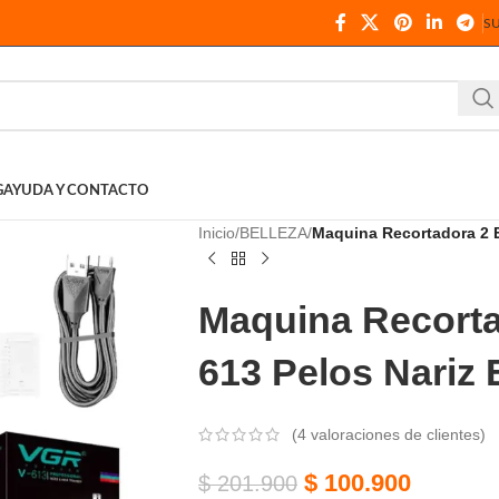
S
G
AYUDA Y CONTACTO
Inicio
BELLEZA
Maquina Recortadora 2 E
Maquina Recorta
613 Pelos Nariz 
(
4
valoraciones de clientes)
$
100.900
$
201.900