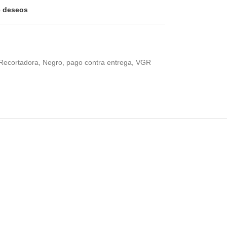
de deseos
Recortadora
,
Negro
,
pago contra entrega
,
VGR