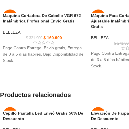
Maquina Cortadora De Cabello VGR 672
Máquina Para Corta
-50%
-50%
Inalámbrica Profesional Envio Gratis
Ajustable Inalámbri
Gratis
NUEVO
NUEVO
BELLEZA
$
160.900
BELLEZA
$
321.900
$
271.90
Pago Contra Entrega, Envió gratis, Entrega
Pago Contra Entrega,
de 3 a 5 días hábiles, Bajo Disponibilidad de
de 3 a 5 días hábiles
Stock.
Stock.
Maquina Cortadora De Cabello VGR 672,
Máquina Para Corta
cuerpo completo del meta, Material acero
Ajustable, opciones de
inoxidable
mezcla.
Soporte de carga durante el uso, no tenga
Transforma tu experi
miedo de quedarse sin batería, Tiempo de
Productos relacionados
con esta máquina vers
carga2.5h
Ajuste fácilmente la 
Carga conveniente, con cable de carga usb,
a 2 mm con hoja acer
diseño de interfaz usb, múltiples métodos de
Cepillo Pantalla Led Envió Gratis 50% De
Elevación De Parpa
-50%
-47%
precisos.
carga
Descuento
De Descuento
Fabricada con cuchil
Tipo de potencia recargable/eléctrico ambos
AGOT
NUEVO