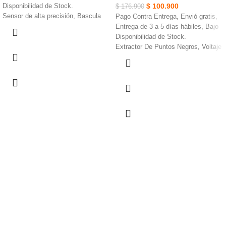
$
100.900
Disponibilidad de Stock.
$
176.900
Sensor de alta precisión, Bascula
Pago Contra Entrega, Envió gratis,
Redonda.
Entrega de 3 a 5 días hábiles, Bajo
Plataforma de vidrio templado de
Disponibilidad de Stock.
6mm,Pantalla digital
Extractor De Puntos Negros, Voltaje
Apagado automático on/off,
: Corriente continua 5V
Medición en Kg o Lb.
Contiene 4 tipos de sondas de
Capacidad hasta de 180 Kg.
belleza para múltiples opciones
Diseño inalámbrico con pantalla
LED.
Envío Gratis.
Cumplimiento y Seriedad