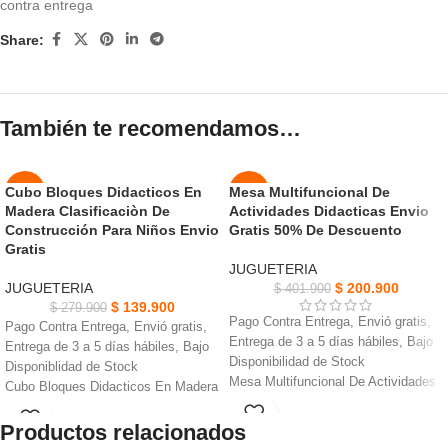
contra entrega
Share:
También te recomendamos…
Cubo Bloques Didacticos En
Mesa Multifuncional De
-50%
-50%
Madera Clasificaciòn De
Actividades Didacticas Envio
AGOT
Construcción Para Niños Envio
Gratis 50% De Descuento
NUEVO
ADO
Gratis
JUGUETERIA
NUEVO
JUGUETERIA
$
200.900
$
401.900
$
139.900
$
279.900
Pago Contra Entrega, Envió gratis,
Pago Contra Entrega, Envió gratis,
Entrega de 3 a 5 días hábiles, Bajo
Entrega de 3 a 5 días hábiles, Bajo
Disponibilidad de Stock
Disponiblidad de Stock
Mesa Multifuncional De Actividades
Cubo Bloques Didacticos En Madera
Didacticas, hecho de material PP
viene con figuras geométricas
seguro y resistente.
Productos relacionados
diferentes para diversiòn
Incluye una variedad de actividades
Juguetes Montessori para niños.