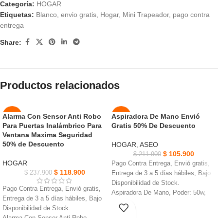
Categoría:
HOGAR
Etiquetas:
Blanco
,
envio gratis
,
Hogar
,
Mini Trapeador
,
pago contra
entrega
Share:
Productos relacionados
Alarma Con Sensor Anti Robo
Aspiradora De Mano Envió
-50%
-50%
Para Puertas Inalámbrico Para
Gratis 50% De Descuento
Ventana Maxima Seguridad
NUEVO
NUEVO
50% de Descuento
HOGAR
,
ASEO
$
105.900
$
211.900
HOGAR
Pago Contra Entrega, Envió gratis,
$
118.900
$
237.900
Entrega de 3 a 5 días hábiles, Bajo
Disponibilidad de Stock.
Pago Contra Entrega, Envió gratis,
Aspiradora De Mano, Poder: 50w,
Entrega de 3 a 5 días hábiles, Bajo
Tiempo de carga: 3 h.
Disponibilidad de Stock.
Material: plástico + componentes