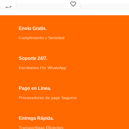
Para Mascotas Equipa con motor de
Aceite
alto rendimiento
Resistente y duradero, sin BPA y
Fácil para cortar vello de varios
respetuoso con el medio ambiente.
grosores y durezas alta velocidad
Hecho de vidrio sin plomo y acero
sino gran potencia
inoxidable de alta calidad.
Envío Gratis.
Ajuste de varilla de empuje lateral, la
cabeza del cortador se puede ajustar
Cumplimiento y Seriedad
0,8 ~ 2mm
Carga USB La batería de gran
capacidad dura mucho tiempo
Soporte 24/7.
Se puede utilizar durante 150
minutos cuando está completamente
Escribenos Por WhatsApp
cargada
Pago en Línea.
Procesadores de pago Seguros.
Entrega Rápida.
Transportistas Eficientes