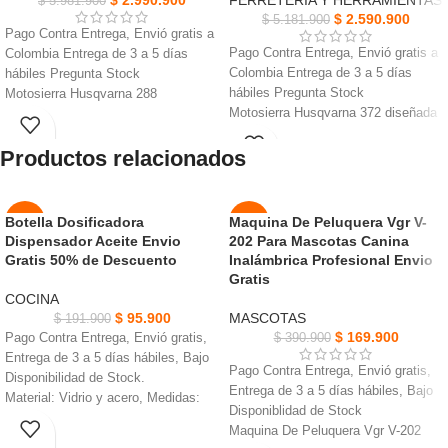
$
2.990.900
FERRETERIA Y HERRAMIENTAS
$
5.981.900
$
2.590.900
$
5.181.900
Pago Contra Entrega, Envió gratis a
Pago Contra Entrega, Envió gratis a
Colombia Entrega de 3 a 5 días
Colombia Entrega de 3 a 5 días
hábiles Pregunta Stock
hábiles Pregunta Stock
Motosierra Husqvarna 288
Motosierra Husqvarna 372 diseñada
profesional de gran cilindrada,
para tala, apeo y trabajos forestales
diseñada para trabajos forestales
Productos relacionados
intensivos
Excelente relación potencia/peso
Alto rendimiento, gran durabilidad y
para una motosierra de 87 cc.
un sistema de filtración de aire que
Sistema antivibración eficaz.
prolonga la vida útil
Para trabajos forestales exigentes,
Botella Dosificadora
Maquina De Peluquera Vgr V-
-50%
-57%
Potente, resistente y confiable, con
tala de árboles grandes y corte
Dispensador Aceite Envio
202 Para Mascotas Canina
excelente capacidad de corte y gran
intensivo de madera
Gratis 50% de Descuento
Inalámbrica Profesional Envio
NUEVO
NUEVO
durabilidad
Gratis
Equipada con motor de 70.7 cc,
COCINA
excelente capacidad de corte y
$
95.900
MASCOTAS
$
191.900
construcción robusta
$
169.900
Pago Contra Entrega, Envió gratis,
$
390.900
Entrega de 3 a 5 días hábiles, Bajo
Pago Contra Entrega, Envió gratis,
Disponibilidad de Stock.
Entrega de 3 a 5 días hábiles, Bajo
Material: Vidrio y acero, Medidas:
Disponiblidad de Stock
28x6cm, Volumen: 500ml.
Maquina De Peluquera Vgr V-202
Botella Dosificadora Dispensador