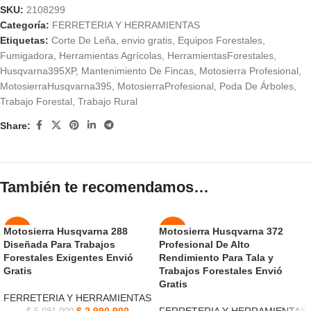
SKU:
2108299
Categoría:
FERRETERIA Y HERRAMIENTAS
Etiquetas:
Corte De Leña
,
envio gratis
,
Equipos Forestales
,
Fumigadora
,
Herramientas Agrícolas
,
HerramientasForestales
,
Husqvarna395XP
,
Mantenimiento De Fincas
,
Motosierra Profesional
,
MotosierraHusqvarna395
,
MotosierraProfesional
,
Poda De Árboles
,
Trabajo Forestal
,
Trabajo Rural
Share:
También te recomendamos…
Motosierra Husqvarna 288
Motosierra Husqvarna 372
-50%
-50%
Diseñada Para Trabajos
Profesional De Alto
Forestales Exigentes Envió
Rendimiento Para Tala y
Gratis
Trabajos Forestales Envió
Gratis
FERRETERIA Y HERRAMIENTAS