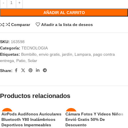
AÑADIR AL CARRITO
Comparar
Añadir a la lista de deseos
SKU:
163598
Categoría:
TECNOLOGIA
Etiquetas:
Bombillo
,
envio gratis
,
jardín
,
Lampara
,
pago contra
entrega
,
Patio
,
Solar
Share:
Productos relacionados
AirPods Audifonos Auriculares
Cámara Fotos Y Videos Niños
-43%
-46%
Bluetooth Y80 Inalámbricos
Envió Gratis 50% De
AGOT
AGOT
Deportivos Impermeables
Descuento
ADO
ADO