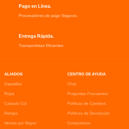
constante en las películas
Pago en Línea.
No te preocupes por el daño a los
Procesadores de pago Seguros.
auriculares causado por el sudor y la
lluvia
Entrega Rápida.
Transportistas Eficientes
ALIADOS
CENTRO DE AYUDA
Zapatillas
Chat
Ropa
Preguntas Frecuentes
Calzado Col
Políticas de Cambios
Relojes
Políticas de Devolucion
Ventas por Mayor
Contactenos