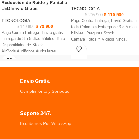
Reducción de Ruido y Pantalla
LED Envio Gratis
TECNOLOGIA
NUEVO
NUEVO
$
110.900
$
205.900
TECNOLOGIA
Pago Contra Entrega, Envió Gratis a
$
79.900
$
140.900
toda Colombia Entrega de 3 a 5 días
Pago Contra Entrega, Envió gratis,
hábiles Pregunta Stock
Entrega de 3 a 5 días hábiles, Bajo
Cámara Fotos Y Videos Niños,
Disponiblidad de Stock
incorpora una tarjeta micro SD para
AirPods Audifonos Auriculares
almacenar miles de fotos.
Bluetooth Y80 Inalámbricos IPX4 es
Puede tomar fotos continuamente
resistente al agua
durante 3-5 horas después de
Pantalla inteligente digital LED
cargarse completamente.
Compatible con Bluetooth en
Nuestra cámara para niños incorpora
Envío Gratis.
cualquier momento cualquier lugar
batería recargable de 1200 mAh.
Conexión automática abra la
Cumplimiento y Seriedad
cubierta y conéctela
automáticamente Compatible con
Bluetooth
Soporte 24/7.
Transmisión estable conexión más
simple llamada más fácil escucha
Escribenos Por WhatsApp
más cómoda de música
Teléfono más estable, sin
interferencias en los juegos y sonido