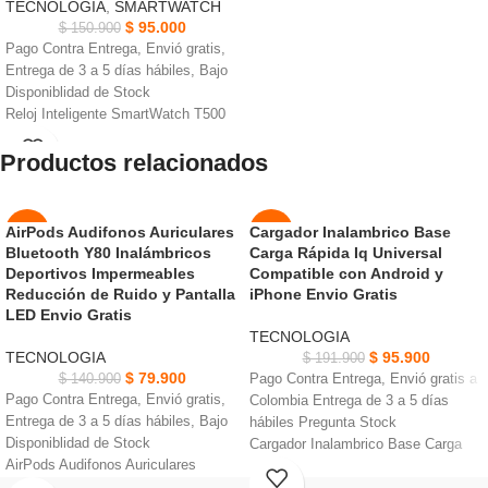
TECNOLOGIA
,
SMARTWATCH
$
95.000
$
150.900
Pago Contra Entrega, Envió gratis,
Entrega de 3 a 5 días hábiles, Bajo
Disponiblidad de Stock
Reloj Inteligente SmartWatch T500
puedes generar y recibir llamadas
Productos relacionados
sin utilizar tu Celular
Tiene Frecuencia impermeable,
monitor de frecuencia cardíaca,
monitor de sueño profundo
AirPods Audifonos Auriculares
Cargador Inalambrico Base
-43%
-50%
Pantalla táctil colorida de 1,54
Bluetooth Y80 Inalámbricos
Carga Rápida Iq Universal
pulgadas; resolución Versión de
AGOT
Deportivos Impermeables
Compatible con Android y
NUEVO
ADO
Bluetooth: 4.0 fácil conexión
Reducción de Ruido y Pantalla
iPhone Envio Gratis
Cuenta con diferentes modos de
LED Envio Gratis
NUEVO
entrenamiento como, ciclismo,
TECNOLOGIA
runnnig, entre otros modos
TECNOLOGIA
$
95.900
$
191.900
$
79.900
$
140.900
Pago Contra Entrega, Envió gratis a
Pago Contra Entrega, Envió gratis,
Colombia Entrega de 3 a 5 días
Entrega de 3 a 5 días hábiles, Bajo
hábiles Pregunta Stock
Disponiblidad de Stock
Cargador Inalambrico Base Carga
AirPods Audifonos Auriculares
Rápida Iq •5W carga estándar para
Bluetooth Y80 Inalámbricos IPX4 es