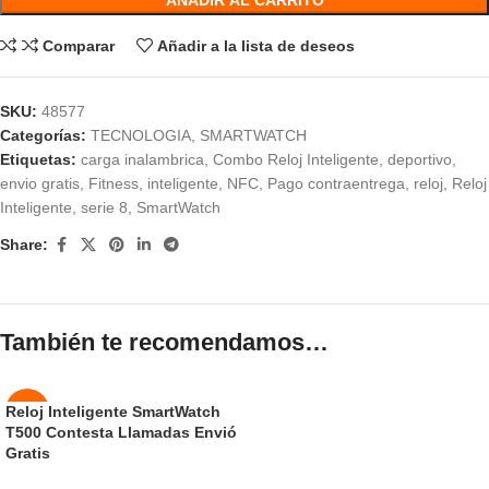
Comparar
Añadir a la lista de deseos
SKU:
48577
Categorías:
TECNOLOGIA
,
SMARTWATCH
Etiquetas:
carga inalambrica
,
Combo Reloj Inteligente
,
deportivo
,
envio gratis
,
Fitness
,
inteligente
,
NFC
,
Pago contraentrega
,
reloj
,
Reloj
Inteligente
,
serie 8
,
SmartWatch
Share:
También te recomendamos…
Reloj Inteligente SmartWatch
-37%
T500 Contesta Llamadas Envió
Gratis