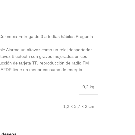
Colombia Entrega de 3 a 5 días hábiles Pregunta
ble Alarma un altavoz como un reloj despertador
altavoz Bluetooth con graves mejorados únicos
cción de tarjeta TF, reproducción de radio FM
gía A2DP tiene un menor consumo de energía
0,2 kg
1,2 × 3,7 × 2 cm
de deseos