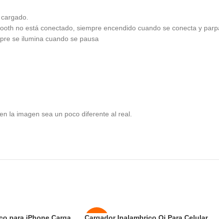
 cargado.
oth no está conectado, siempre encendido cuando se conecta y parpad
mpre se ilumina cuando se pausa
 en la imagen sea un poco diferente al real.
co para iPhone Carga
Cargador Inalambrico Qi Para Celular