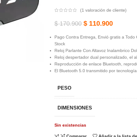
(
1
valoración de cliente)
$
110.900
$
170.900
Pago Contra Entrega, Envió gratis a Todo 
Stock
Reloj Parlante Con Altavoz Inalambrico Do
Reloj despertador dual personalizado, el 
Reproducción de enlace Bluetooth, reprodu
El Bluetooth 5.0 transmitido por tecnolo
PESO
DIMENSIONES
Sin existencias
Comparar
Añadir a la lista 