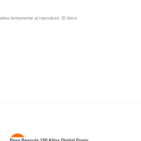
ea lentamente al reproducir. El disco
Pesa Bascula 150 Kilos Digital Envio
Reloj Despertado