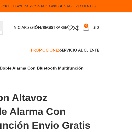
USCRÍBETE
AYUDA Y CONTACTO
PREGUNTAS FRECUENTES
0
INICIAR SESIÓN/REGISTRARSE
$
0
PROMOCIONES
SERVICIO AL CLIENTE
 Doble Alarma Con Bluetooth Multifunción
on Altavoz
le Alarma Con
unción Envio Gratis