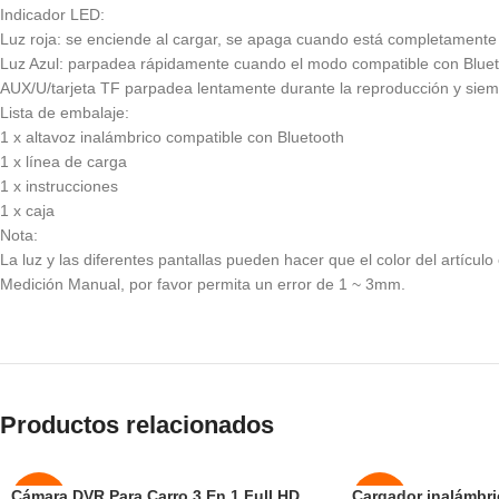
Indicador LED:
Luz roja: se enciende al cargar, se apaga cuando está completamente
Luz Azul: parpadea rápidamente cuando el modo compatible con Blueto
AUX/U/tarjeta TF parpadea lentamente durante la reproducción y sie
Lista de embalaje:
1 x altavoz inalámbrico compatible con Bluetooth
1 x línea de carga
1 x instrucciones
1 x caja
Nota:
La luz y las diferentes pantallas pueden hacer que el color del artículo
Medición Manual, por favor permita un error de 1 ~ 3mm.
Productos relacionados
Cámara DVR Para Carro 3 En 1 Full HD
Cargador inalámbri