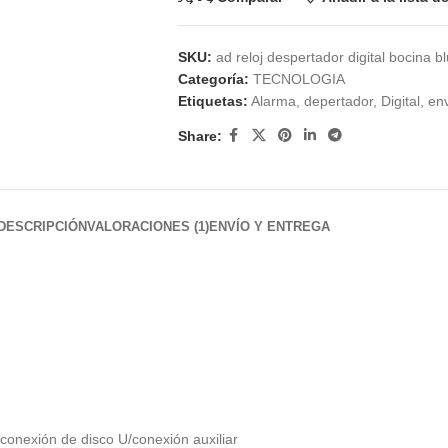
SKU:
ad reloj despertador digital bocina b
Categoría:
TECNOLOGIA
Etiquetas:
Alarma
,
depertador
,
Digital
,
env
Share:
DESCRIPCIÓN
VALORACIONES (1)
ENVÍO Y ENTREGA
conexión de disco U/conexión auxiliar