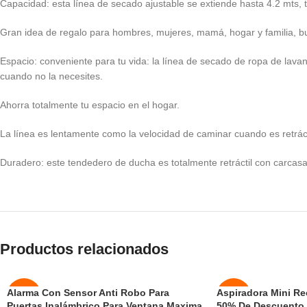
Capacidad: esta línea de secado ajustable se extiende hasta 4.2 mts, 
Gran idea de regalo para hombres, mujeres, mamá, hogar y familia, 
Espacio: conveniente para tu vida: la línea de secado de ropa de lav
cuando no la necesites.
Ahorra totalmente tu espacio en el hogar.
La línea es lentamente como la velocidad de caminar cuando es retrácti
Duradero: este tendedero de ducha es totalmente retráctil con carcas
Productos relacionados
Alarma Con Sensor Anti Robo Para
Aspiradora Mini Re
-50%
-50%
Puertas Inalámbrico Para Ventana Maxima
50% De Descuento