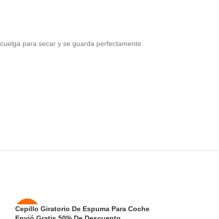
e cuelga para secar y se guarda perfectamente
Cepillo Giratorio De Espuma Para Coche
Difusor mixto m
-50%
-50%
Envió Gratis 50% De Descuento
De Descuento