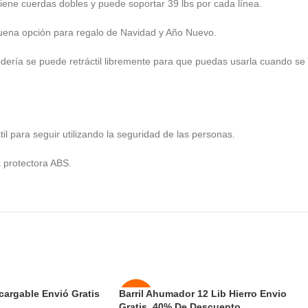
tiene cuerdas dobles y puede soportar 39 lbs por cada línea.
buena opción para regalo de Navidad y Año Nuevo.
andería se puede retráctil libremente para que puedas usarla cuando s
l para seguir utilizando la seguridad de las personas.
a protectora ABS.
cargable Envió Gratis
Barril Ahumador 12 Lib Hierro Envio
-43%
Gratis, 40% De Descuento