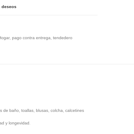
de deseos
Hogar
,
pago contra entrega
,
tendedero
s de baño, toallas, blusas, colcha, calcetines
dad y longevidad.