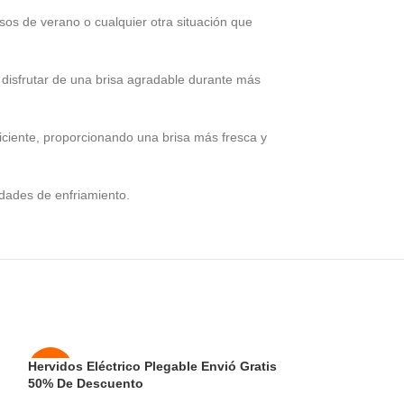
osos de verano o cualquier otra situación que
 disfrutar de una brisa agradable durante más
ficiente, proporcionando una brisa más fresca y
sidades de enfriamiento.
Hervidos Eléctrico Plegable Envió Gratis
Mini Aire Acond
-50%
-50%
50% De Descuento
Envió Gratis 50