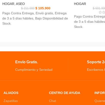
NUEVO
NUEVO
HOGAR
,
ASEO
HOGAR
$
105.900
$
211.900
$
501.90
Pago Contra Entrega, Envió gratis, Entrega
Pago Contra Entrega,
de 3 a 5 días hábiles, Bajo Disponibilidad de
de 3 a 5 días hábiles
Stock.
Stock.
Aspiradora De Mano, Poder: 50w, Tiempo de
Astronauta Proyector
carga: 3 h.
Diseño de astronaut
Material: plástico + componentes
Ajuste libre de 360° 
electrónicos.
astronauta.
Recolección profunda de polvo y eliminación
Proyección de cielo 
de ácaros, gran área.
de galaxias.
Envío Gratis.
Soporte 24
Cumplimiento y Seriedad
Escribenos
ALIADOS
CENTRO DE AYUDA
INFOR
Zapatillas
Chat
Quien