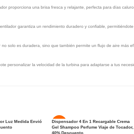
ador proporciona una brisa fresca y relajante, perfecta para días calur
ntilador garantiza un rendimiento duradero y confiable, permitiéndote
or no solo es duradera, sino que también permite un flujo de aire más e
ndote personalizar la velocidad de la turbina para adaptarse a tus nece
or Luz Medida Envió
Dispensador 4 En 1 Recargable Crema
-50%
cuento
Gel Shampoo Perfume Viaje de Tocador,
40% Descuento