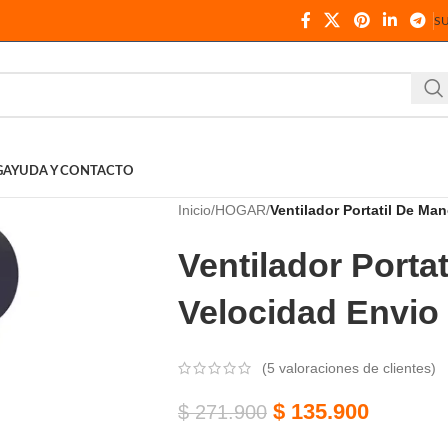
S
G
AYUDA Y CONTACTO
Inicio
HOGAR
Ventilador Portatil De Ma
Ventilador Porta
Velocidad Envio 
(
5
valoraciones de clientes)
$
135.900
$
271.900