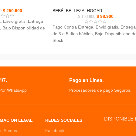
$
250.900
BEBÉ
,
BELLEZA
,
HOGAR
0
$
98.900
$
198.900
 Envió gratis, Entrega
Pago Contra Entrega, Envió gratis, Entrega
, Bajo Disponibilidad de
de 3 a 5 días hábiles, Bajo Disponiblidad d
Stock
 Luz, Diseño especial:
Dispensador 4 En 1 Recargable los cuatro
a.
tipos de lociones se recogen en una botella
de la cabeza del
La botella exterior es hueca y la botella
interior es transparente
estrellado y proyección
se puede ver la emulsión y la categoría y
/7.
Pago en Línea.
capacidad se pueden ver de un vistazo.
El líquido de resorte no tiene contacto y es
 Por WhatsApp
Procesadores de pago Seguros.
seguro y sin preocupaciones
La botella interior está hecha de material d
protección ambiental
Para mascotas de grado bebé y se puede
DISPONIBLE 
MACION LEGAL
REDES SOCIALES
utilizar con estándares internacionales.
es Somos
Facebook