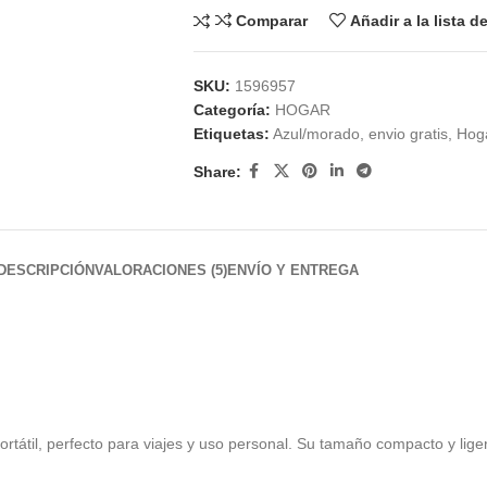
Comparar
Añadir a la lista 
SKU:
1596957
Categoría:
HOGAR
Etiquetas:
Azul/morado
,
envio gratis
,
Hog
Share:
DESCRIPCIÓN
VALORACIONES (5)
ENVÍO Y ENTREGA
rtátil, perfecto para viajes y uso personal. Su tamaño compacto y ligero 