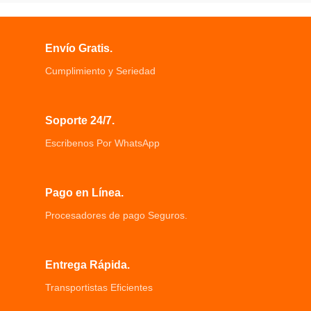
inferiores, nariz, Mejillas, Barbilla,
capas de antiadherente.
Barba, etc.
La punta afilada le permite delinear
Envío Gratis.
con precisión las cejas
Elimina las cejas demasiado
Cumplimiento y Seriedad
grandes de forma rápida y fácil.
Afeitadora de cabeza plana:
equipada con una afeitadora de
cabeza plana
Soporte 24/7.
para afeitar grandes superficies,
Escribenos Por WhatsApp
como mejillas, labio superior y
barbilla.
Te dejará una piel suave, así que no
te preocupes cuando te pongas el
Pago en Línea.
bikini.
Procesadores de pago Seguros.
La depiladora facial eléctrica de
cejas es recargable y portátil.
Entrega Rápida.
Transportistas Eficientes