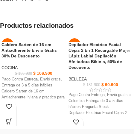
Productos relacionados
Caldero Sarten de 16 cm
Depilador Electrico Facial
-43%
-50%
Antiadherente Envio Gratis
Cejas 2 En 1 Recargable Mujer
AGOT
30% De Descuento
Lápiz Labial Depilación
NUEVO
ADO
Afeitadora Bikinis, 50% de
Descuento
COCINA
NUEVO
$
106.900
$
186.900
BELLEZA
Pago Contra Entrega, Envió gratis,
$
90.900
$
181.900
Entrega de 3 a 5 días hábiles.
Caldero Sarten de 16 cm
Pago Contra Entrega, Envió gratis a
Antiadherente liviana y practico para
Colombia Entrega de 3 a 5 días
Cocina
hábiles Pregunta Stock
Mangos en Baquelita para mayor
Depilador Electrico Facial Cejas 2
protección contra el calor.
En 1 Depilador de cejas para peinar
Revestimiento exterior texturizado,
cejas irregulares
Distribución optima del calor.
Eliminar pelos de labios superiores e
Aluminio de 2 mm de Espesor, 2