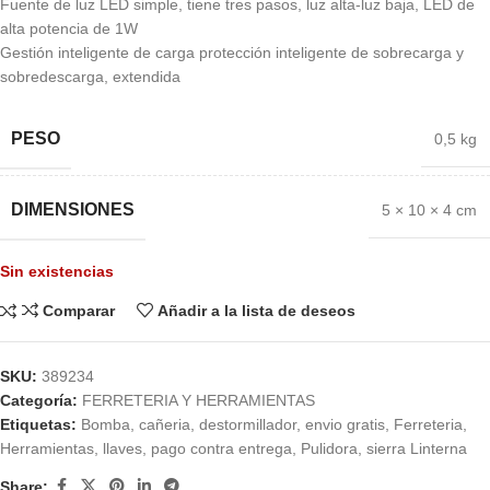
Fuente de luz LED simple, tiene tres pasos, luz alta-luz baja, LED de
alta potencia de 1W
Gestión inteligente de carga protección inteligente de sobrecarga y
sobredescarga, extendida
PESO
0,5 kg
DIMENSIONES
5 × 10 × 4 cm
Sin existencias
Comparar
Añadir a la lista de deseos
SKU:
389234
Categoría:
FERRETERIA Y HERRAMIENTAS
Etiquetas:
Bomba
,
cañeria
,
destormillador
,
envio gratis
,
Ferreteria
,
Herramientas
,
llaves
,
pago contra entrega
,
Pulidora
,
sierra Linterna
Share: