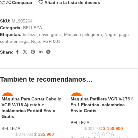
Comparar
Añadir a la lista de deseos
SKU:
ML905264
Categoría:
BELLEZA
Etiquetas:
belleza
,
envio gratis
,
Maquina peluquera
,
Negro
,
pago
contra entrega
,
Rojo
,
VGR 001
Share:
También te recomendamos…
Máquina Para Cortar Cabello
Maquina Patillera VGR V-175 5
-50%
-50%
VGR V-118 Ajustable
En 1 Electrica Inalambrica
Inalámbrica Portátil Envio
Envio Gratis
NUEVO
NUEVO
Gratis
BELLEZA
BELLEZA
$
150.900
$
301.900
$
135.900
$
271.900