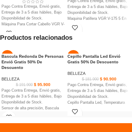
Pago Contra Entrega, Envió gratis,
Pago Contra Entrega, Envió gratis,
Entrega de 3 a 5 días hábiles, Bajo
Entrega de 3 a 5 días hábiles, Bajo
Disponibilidad de Stock.
Disponibilidad de Stock.
Maquina Patillera VGR V-175 5 En
Máquina Para Cortar Cabello VGR V-
1, Puede enjuagar con agua
118 Ajustable, opciones de estilo
corriente para una fácil limpieza.
Productos relacionados
versátiles y fácil mezcla.
Carga rápida 600 mAh iones de litio,
Transforma tu experiencia de corte
permite 150 minutos tiempo de
en casa con esta máquina versátil y
funcionamiento continuo
eficiente.
Perfecto para crear múltiples estilos
Bascula Redonda De Personas
Cepillo Pantalla Led Envió
-50%
-50%
Ajuste fácilmente la longitud de
gracias a sus diferentes posiciones.
Envió Gratis 50% De
Gratis 50% De Descuento
corte de 0,8 a 2 mm con hoja acero
Tamaño compacto que permite
Descuento
NUEVO
NUEVO
inoxidable cortes precisos.
llevarlo a donde quiera, con 5
BELLEZA
Fabricada con cuchillas de acero
cabezales de fijación diferentes.
BELLEZA
$
90.900
$
181.900
inoxidable no corrosivas, batería
Un cabezal recortador de tamaño
$
95.900
$
191.900
Pago Contra Entrega, Envió gratis,
2000 mAh uso prolongado.
completo y recortador para pan,
Pago Contra Entrega, Envió gratis,
Entrega de 3 a 5 días hábiles, Bajo
Garantiza cortes precisos y sin
ruido, precisión.
Entrega de 3 a 5 días hábiles, Bajo
Disponibilidad de Stock.
esfuerzo en todo momento, pantalla
Disponibilidad de Stock.
Cepillo Pantalla Led, Temperatura
LED de batería.
Sensor de alta precisión, Bascula
regulable para todo tipo de cabello.
Permite controlar la duración
Redonda.
Calienta hasta 230 grados , Calienta
restante de la batería y el tiempo de
Plataforma de vidrio templado de
en 60 segundos.
carga, más fácil de usar.
6mm,Pantalla digital
Interruptor de encendido, Mango
Apagado automático on/off,
Ergonómico.