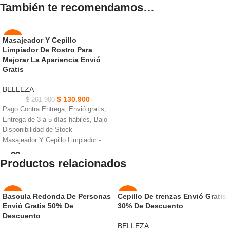
También te recomendamos…
Masajeador Y Cepillo
-50%
Limpiador De Rostro Para
Mejorar La Apariencia Envió
Gratis
BELLEZA
$
130.900
$
261.900
Pago Contra Entrega, Envió gratis,
Entrega de 3 a 5 días hábiles, Bajo
Disponibilidad de Stock
Masajeador Y Cepillo Limpiador -
IPX4, adopta silicona de grado
Productos relacionados
impermeable, segura y sanitaria
100% nuevo de alta calidad con
pantalla Led que permiten visualizar
la temperatura actual
Bascula Redonda De Personas
Cepillo De trenzas Envió Gratis
-50%
-50%
Se recomienda usarlo durante no
Envió Gratis 50% De
30% De Descuento
más de 5 minutos. Apague el
Descuento
NUEVO
NUEVO
producto después de su limpieza
BELLEZA