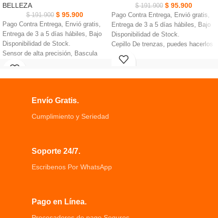
BELLEZA
$
95.900
$
191.900
$
95.900
$
191.900
Pago Contra Entrega, Envió gratis,
Pago Contra Entrega, Envió gratis,
Entrega de 3 a 5 días hábiles, Bajo
Entrega de 3 a 5 días hábiles, Bajo
Disponibilidad de Stock.
Disponibilidad de Stock.
Cepillo De trenzas, puedes hacerlos
Sensor de alta precisión, Bascula
mejores peinados trenzados.
Redonda.
colócalos en los sujetadores y
Plataforma de vidrio templado de
mantén el botón de ejecución para
6mm,Pantalla digital
empezar a trenzar.
Apagado automático on/off,
debes desatornillar la cubierta
Envío Gratis.
Medición en Kg o Lb.
donde van las baterías.
Capacidad hasta de 180 Kg.
Cumplimiento y Seriedad
Soporte 24/7.
Escribenos Por WhatsApp
Pago en Línea.
Procesadores de pago Seguros.