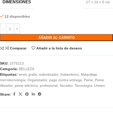
DIMENSIONES
17 × 14 × 5 cm
12 disponibles
AÑADIR AL CARRITO
Comparar
Añadir a la lista de deseos
SKU:
1575213
Categoría:
BELLEZA
Etiquetas:
envio gratis
,
esterilizador
,
Inalambrico
,
Maquillaje
,
microtecnología
,
Organizador
,
pago contra entrega
,
Peine
,
Peine
Alisador
,
peine eléctrico
,
profesional
,
Secador
,
Tecnología
,
Unisex
Share: