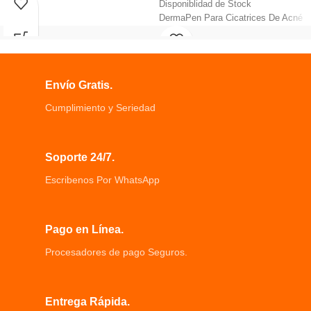
Disponiblidad de Stock
Mangos en Baquelita para mayor
DermaPen Para Cicatrices De Acné
protección contra el calor.
Reducir arrugas modos de micro-
Revestimiento exterior texturizado,
aguja estimular la piel
Distribución optima del calor.
Cinco diferentes de alta velocidad
Aluminio de 2 mm de Espesor, 2
Más fácil de operar en pequeña
capas de antiadherente.
Envío Gratis.
parte o radianes.
Eliminación de arrugas eliminación
Cumplimiento y Seriedad
del acné mejorar la cicatriz,
rejuvenecimiento.
Reducir los poros Tratamiento de
Soporte 24/7.
estría gravídica y lifting Mejora las
arrugas
Escribenos Por WhatsApp
Las líneas finas Tratamiento de
cicatrices de acné y heridas
curativas.
Pago en Línea.
Procesadores de pago Seguros.
Entrega Rápida.